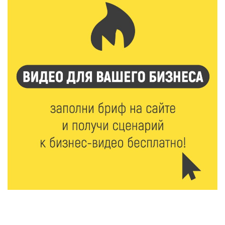
8 Авг 2026 10:37
383
Арбуз без риска: на что обратить внимание при
покупке — советы Роскачества
8 Авг 2026 10:21
847
Виталий Королев рассказал о доступном спорте
для жителей Верхневолжья
8 Авг 2026 09:18
368
«Эстафету чемпионов» провели на площади
Оленинского Дома культуры
8 Авг 2026 07:58
455
В Нелидово открылся бассейн
8 Авг 2026 05:02
441