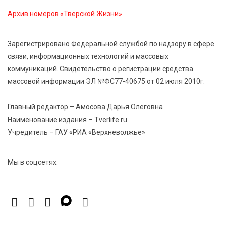
В Тверской области провели Арбузный книжный
Архив номеров «Тверской Жизни»
день
Зарегистрировано Федеральной службой по надзору в сфере
7 Авг 2026 23:02
548
связи, информационных технологий и массовых
В Тверской области стартовала четвертая смена:
коммуникаций. Свидетельство о регистрации средства
инспекторы ГИБДД напомнили школьникам
правила безопасности в автобусах
массовой информации ЭЛ №ФС77-40675 от 02 июля 2010г.
Главный редактор – Амосова Дарья Олеговна
Наименование издания – Tverlife.ru
Учредитель – ГАУ «РИА «Верхневолжье»
Мы в соцсетях: