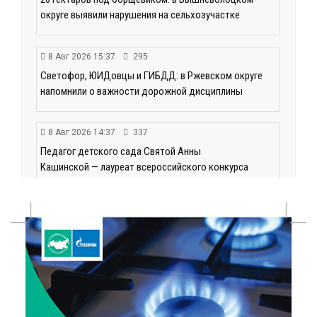
округе выявили нарушения на сельхозучастке
8 Авг 2026 15:37
295
Светофор, ЮИДовцы и ГИБДД: в Ржевском округе
напомнили о важности дорожной дисциплины
8 Авг 2026 14:37
337
Педагог детского сада Святой Анны
Кашинской — лауреат всероссийского конкурса
8 Авг 2026 14:23
271
Тверские экологи сняли на видео медвежий обед
8 Авг 2026 14:14
432
Виталий Королев запустил веловолну на Волге в
Калязине