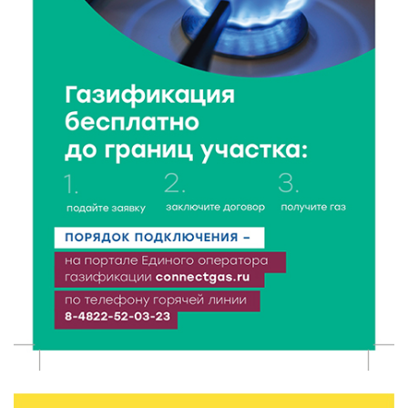
8 Авг 2026 13:37
697
Чем удивит X Международный фестиваль «Калитка»
в 2026 году?
8 Авг 2026 12:37
408
Забыл вещи в транспорте? Рассказываем, что ждёт
пассажиров по новым правилам
8 Авг 2026 12:12
1218
Более 40 миллионов на металлургию получил бизнес
Твери
8 Авг 2026 11:37
409
От теории до практики: в детских лагерях Тверской
области проходят «Дни безопасности»