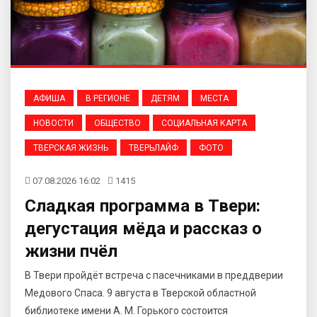
АФИША
В РЕГИОНЕ
ДЕТЯМ
МЕСТА
НОВОСТИ
ОБЩЕСТВО
СОЦИАЛЬНАЯ КАРТА
ТВЕРСКАЯ ЖИЗНЬ
ТВЕРЬЛАЙФ
ФОТО
07.08.2026 16:02
1415
Сладкая программа в Твери:
дегустация мёда и рассказ о
жизни пчёл
В Твери пройдёт встреча с пасечниками в преддверии
Медового Спаса. 9 августа в Тверской областной
библиотеке имени А. М. Горького состоится