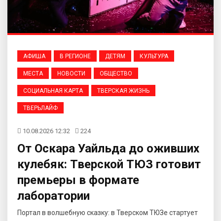
АФИША
В РЕГИОНЕ
ДЕТЯМ
КУЛЬТУРА
МЕСТА
НОВОСТИ
ОБЩЕСТВО
СОЦИАЛЬНАЯ КАРТА
ТВЕРСКАЯ ЖИЗНЬ
ТВЕРЬЛАЙФ
10.08.2026 12:32
224
От Оскара Уайльда до оживших
кулебяк: Тверской ТЮЗ готовит
премьеры в формате
лаборатории
Портал в волшебную сказку: в Тверском ТЮЗе стартует