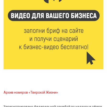
10 Авг 2026 15:02
162
От фольклора до авторских композиций: в Твери
пройдёт концерт «Широка река»
10 Авг 2026 14:31
277
Скорость, драйв и День города: 29 августа в
Вышнем Волочке пройдет этап МотоДжимханы
10 Авг 2026 14:28
479
Лето берет паузу: в Тверскую область идет резкое
похолодание
10 Авг 2026 14:27
160
МегаФон протестировал первую Private 5G
Архив номеров «Тверской Жизни»
Зарегистрировано Федеральной службой по надзору в сфере