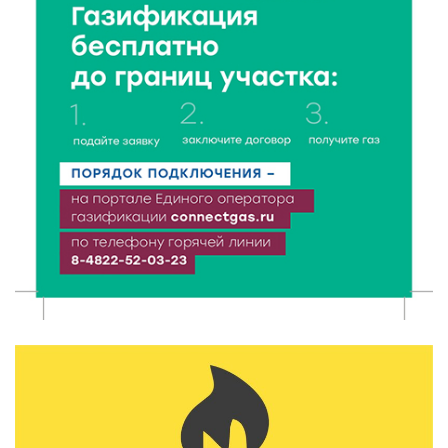
Статистика потребления: россияне обновили
рекорд по поеданию мяса
10 Авг 2026 16:16
115
Королев дал фору стройкам и поручил ускорить
ремонт проектов
10 Авг 2026 16:02
147
От Твери до мирового пьедестала: успех Алины
Судариковой и Карины Карасевой в ОАЭ
10 Авг 2026 15:32
167
Педагоги Верхневолжья — в авангарде трендов:
итоги участия в IV Форуме сообщества
наставников‑просветителей
10 Авг 2026 15:12
202
В ТОПе «Guardian»: В Старице с размахом отгремел
второй «Карандаш-фест»