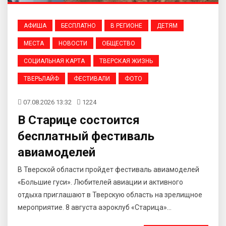
АФИША
БЕСПЛАТНО
В РЕГИОНЕ
ДЕТЯМ
МЕСТА
НОВОСТИ
ОБЩЕСТВО
СОЦИАЛЬНАЯ КАРТА
ТВЕРСКАЯ ЖИЗНЬ
ТВЕРЬЛАЙФ
ФЕСТИВАЛИ
ФОТО
07.08.2026 13:32
1224
В Старице состоится
бесплатный фестиваль
авиамоделей
В Тверской области пройдет фестиваль авиамоделей
«Большие гуси». Любителей авиации и активного
отдыха приглашают в Тверскую область на зрелищное
мероприятие. 8 августа аэроклуб «Старица»...