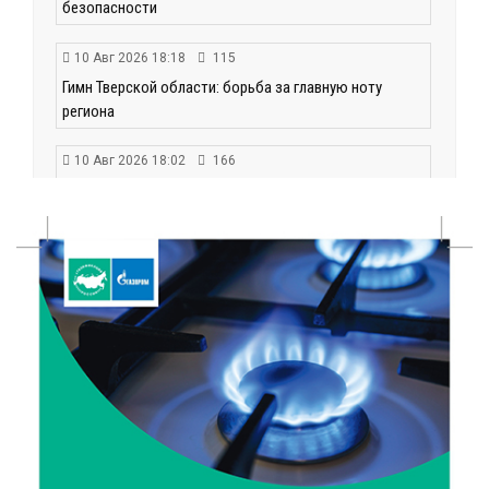
безопасности
10 Авг 2026 18:18
115
Гимн Тверской области: борьба за главную ноту
региона
10 Авг 2026 18:02
166
В детской поликлинике Бежецкой ЦРБ обновили
противопожарную систему
10 Авг 2026 17:32
185
Больше отдыха: в 2027 году в России планируется
семь сокращенных рабочих недель
10 Авг 2026 17:02
224
Лесной надзор в Тверской области: итоги первого
полугодия 2026 года
10 Авг 2026 16:32
221