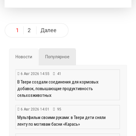
Навигация
1
2
Далее
по
записям
Новости
Популярное
6 Авг 2026 14:55
41
В Твери создали соединения для кормовых
добавок, повышающие продуктивность
сельхозживотных
6 Авг 2026 14:01
95
Мультфильм своими руками: в Твери дети сняли
ленту по мотивам басни «Карась»