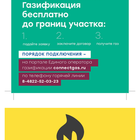
В Твери открываются две масштабные выставки
известных художников
5 Авг 2026 23:02
404
В парке Твери прошла познавательная акция от
Госавтоинспекции
5 Авг 2026 22:02
388
Названы самые грамотные профессии по итогам
«Тотального диктанта»
5 Авг 2026 21:02
394
От детских площадок до спортивных арен: в
Калининском округе подвели итоги программы
поддержки местных инициатив
5 Авг 2026 20:02
306
Большая гонка на Волге: 8 августа Калязин станет
центром всероссийского велоспорта