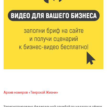
5 Авг 2026 19:02
411
Туристический азарт и командный дух: в
Максатихинском округе завершился молодёжный
фестиваль
5 Авг 2026 18:42
375
Виталий Королев: 58 пространств благоустроят в
Верхневолжье
5 Авг 2026 18:07
591
От Святого Августина до кислотных рейвов:
необычная лекция об истории танцевальной
музыки
5 Авг 2026 17:07
453
Завершается обустройство трассы
Архив номеров «Тверской Жизни»
Витязи — Духовщина — Белый — Нелидово в
Тверской области
Зарегистрировано Федеральной службой по надзору в сфере