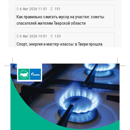
6 Авг 2026 11:01
151
Как правильно сжигать мусор на участке: советы
спасателей жителям Тверской области
6 Авг 2026 10:01
133
Спорт, энергия и мастер-классы: в Твери прошла
акция «Зарядка со стражем порядка»
6 Авг 2026 09:01
145
От хип-хопа до латины: как провести вечер 6
августа с пользой и драйвом
6 Авг 2026 08:40
163
Переменная облачность и кратковременный
дождь: что ждёт жителей Тверской области
сегодня
6 Авг 2026 08:10
215