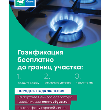
7 Авг 2026 18:02
291
В Нило-Столобенской пустыни началась
реставрация фасада исторической
Крестовоздвиженской церкви
7 Авг 2026 18:01
136
День арбуза отметили ребята в Андреапольском
Доме культуры
7 Авг 2026 17:02
194
Названы первые победители программы «Земский
работник культуры» в Тверской области
7 Авг 2026 16:32
340
Без прав и лицензий: итоги проверки таксистов в
Твери