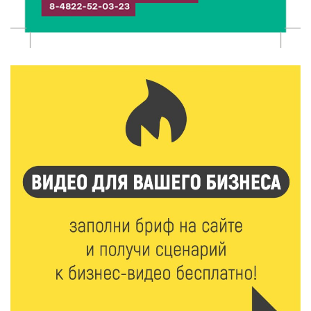
7 Авг 2026 16:02
304
Сладкая программа в Твери: дегустация мёда и
рассказ о жизни пчёл
7 Авг 2026 15:41
166
Открыт набор на программу амбассадоров для
студентов российских вузов
7 Авг 2026 15:37
170
Жителям Тверской области напомнили об
опасности домашних заготовок
7 Авг 2026 15:32
188
Золотой век “Горьковки”: как А. М. Кузнецова
изменила библиотечную жизнь Верхневолжья