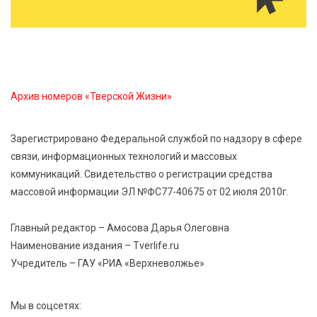
7 Авг 2026 15:30
166
«Россети Центр» отремонтировали почти 270
трансформаторных подстанций и более 146 км ЛЭП
в Тверской области
Архив номеров «Тверской Жизни»
7 Авг 2026 15:10
195
На Петербургском марафоне «Пушкин — Петербург»
Зарегистрировано Федеральной службой по надзору в сфере
появится новая беговая трасса для
связи, информационных технологий и массовых
профессиональных спортсменов
коммуникаций. Свидетельство о регистрации средства
массовой информации ЭЛ №ФС77-40675 от 02 июля 2010г.
7 Авг 2026 15:02
971
От звёздочек к чемпионам: в Твери отметили
Главный редактор – Амосова Дарья Олеговна
заслуги тренеров и атлетов
Наименование издания – Tverlife.ru
Учредитель – ГАУ «РИА «Верхневолжье»
7 Авг 2026 14:46
191
Медицина стала самым популярным направлением у
Мы в соцсетях:
абитуриентов в 2026 году