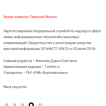
6 Авг 2026 13:38
227
Виталий Королев: Тверская область станет
спортивной столицей России
Архив номеров «Тверской Жизни»
6 Авг 2026 13:02
230
Зарегистрировано Федеральной службой по надзору в сфере
Рынок труда 2026: где в Тверской области самые
связи, информационных технологий и массовых
высокие зарплаты и как изменились доходы
коммуникаций. Свидетельство о регистрации средства
массовой информации ЭЛ №ФС77-40675 от 02 июля 2010г.
6 Авг 2026 12:43
2639
Водителям автобусов в Тверской области
Главный редактор – Амосова Дарья Олеговна
компенсируют ипотеку
Наименование издания – Tverlife.ru
Учредитель – ГАУ «РИА «Верхневолжье»
6 Авг 2026 12:01
166
Развитие надпрофессиональных компетенций:
Мы в соцсетях:
студенческий актив ТвГМУ посетил культурную
столицу России