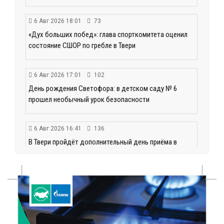
6 Авг 2026 18:01
73
«Дух больших побед»: глава спорткомитета оценил
состояние СШОР по гребле в Твери
6 Авг 2026 17:01
102
День рождения Светофора: в детском саду № 6
прошел необычный урок безопасности
6 Авг 2026 16:41
136
В Твери пройдёт дополнительный день приёма в
колледжи
6 Авг 2026 16:37
67
Исследование: ежемесячная смена категорий
кешбэка создает волны спроса