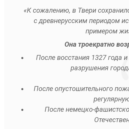
«К сожалению, в Твери сохранил
с древнерусским периодом ис
примером жиз
Она троекратно воз
После восстания 1327 года и
разрушения город
После опустошительного пожа
регулярную
После немецко-фашистско
Отечестве