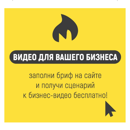
6 Авг 2026 15:48
242
Голубев проверил школы и детсады Зубцова к 1
сентября
6 Авг 2026 15:01
129
От Твери до Москвы: выставка художника
Владимира Васильева о героях СВО проходит в РГБ
6 Авг 2026 14:55
119
В Твери создали соединения для кормовых
добавок, повышающие продуктивность
сельхозживотных
6 Авг 2026 14:01
169
Мультфильм своими руками: в Твери дети сняли
ленту по мотивам басни «Карась»