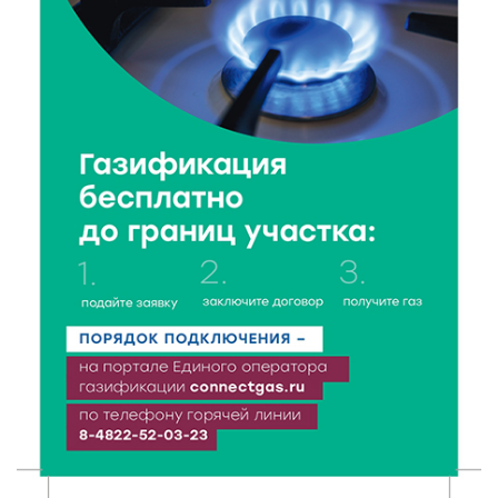
6 Авг 2026 16:28
167
Тверские «Романтики» покорили Витебск своей
хореографией
6 Авг 2026 16:08
189
Виталий Королев наградил строителей и
анонсировал новые проекты
6 Авг 2026 16:02
74
Объем выдачи ипотеки в России вырос на 38%
6 Авг 2026 16:01
114
Калининские футболисты представят Тверскую
область на всероссийском марафоне «Земля
спорта»