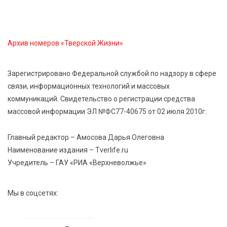
«Россети Центр» отремонтировали почти 270
трансформаторных подстанций и более 146 км ЛЭП
в Тверской области
Архив номеров «Тверской Жизни»
7 Авг 2026 15:10
209
На Петербургском марафоне «Пушкин — Петербург»
Зарегистрировано Федеральной службой по надзору в сфере
появится новая беговая трасса для
связи, информационных технологий и массовых
профессиональных спортсменов
коммуникаций. Свидетельство о регистрации средства
массовой информации ЭЛ №ФС77-40675 от 02 июля 2010г.
7 Авг 2026 15:02
1012
От звёздочек к чемпионам: в Твери отметили
Главный редактор – Амосова Дарья Олеговна
заслуги тренеров и атлетов
Наименование издания – Tverlife.ru
Учредитель – ГАУ «РИА «Верхневолжье»
7 Авг 2026 14:46
203
Медицина стала самым популярным направлением у
Мы в соцсетях:
абитуриентов в 2026 году