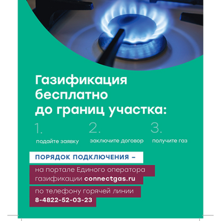
В Нило-Столобенской пустыни началась
реставрация фасада исторической
Крестовоздвиженской церкви
7 Авг 2026 18:01
163
День арбуза отметили ребята в Андреапольском
Доме культуры
7 Авг 2026 17:02
210
Названы первые победители программы «Земский
работник культуры» в Тверской области
7 Авг 2026 16:32
368
Без прав и лицензий: итоги проверки таксистов в
Твери
7 Авг 2026 16:02
354