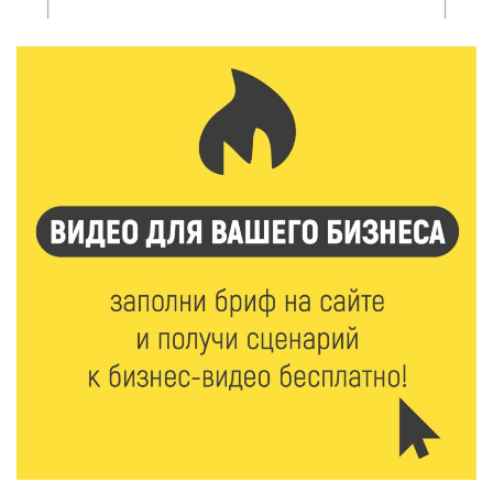
Сладкая программа в Твери: дегустация мёда и
рассказ о жизни пчёл
7 Авг 2026 15:41
182
Открыт набор на программу амбассадоров для
студентов российских вузов
7 Авг 2026 15:37
181
Жителям Тверской области напомнили об
опасности домашних заготовок
7 Авг 2026 15:32
188
Золотой век “Горьковки”: как А. М. Кузнецова
изменила библиотечную жизнь Верхневолжья
7 Авг 2026 15:30
197