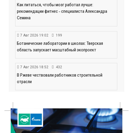
Как питаться, чтобы мозг работал лучше:
рекомендации фитнес ‑ специалиста Александра
Семина
7 Авг 2026 19:02
199
Ботанические лаборатории в школах: Тверская
область запускает масштабный экопроект
7 Авг 2026 18:52
432
В Ржеве чествовали работников строительной
отрасли
7 Авг 2026 18:10
117
Зарядка со стражем порядка объединила детей в
«Чайке»
7 Авг 2026 18:02
305