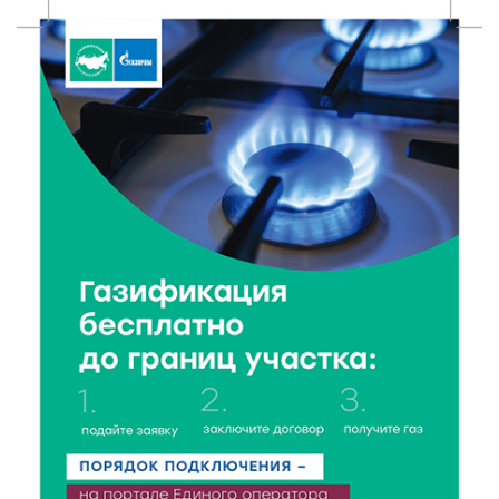
От теории до практики: в детских лагерях Тверской
области проходят «Дни безопасности»
8 Авг 2026 10:37
174
Арбуз без риска: на что обратить внимание при
покупке — советы Роскачества
8 Авг 2026 10:21
72
Виталий Королев рассказал о доступном спорте
для жителей Верхневолжья
8 Авг 2026 09:18
175
«Эстафету чемпионов» провели на площади
Оленинского Дома культуры
8 Авг 2026 07:58
248
В Нелидово открылся бассейн