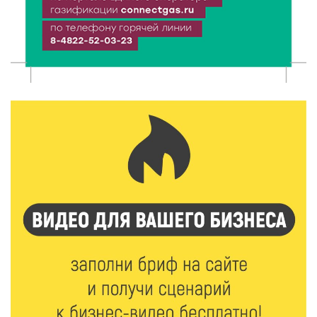
8 Авг 2026 05:02
258
В Тверской области провели Арбузный книжный
день
7 Авг 2026 23:02
330
В Тверской области стартовала четвертая смена:
инспекторы ГИБДД напомнили школьникам
правила безопасности в автобусах
7 Авг 2026 22:32
344
Сотрудники УФСИН по Тверской области
поддержали Всероссийскую акцию ко Дню
физкультурника
7 Авг 2026 22:02
358
Новые правила РЖД: пассажиров начнут