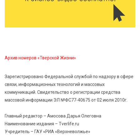
информировать об изменениях маршрута в
цифровом формате
7 Авг 2026 21:02
505
Социальный фонд РФ представил актуальные
данные о численности пенсионеров
Архив номеров «Тверской Жизни»
7 Авг 2026 20:02
393
Как питаться, чтобы мозг работал лучше:
Зарегистрировано Федеральной службой по надзору в сфере
рекомендации фитнес ‑ специалиста Александра
связи, информационных технологий и массовых
Семина
коммуникаций. Свидетельство о регистрации средства
массовой информации ЭЛ №ФС77-40675 от 02 июля 2010г.
7 Авг 2026 19:02
444
Ботанические лаборатории в школах: Тверская
Главный редактор – Амосова Дарья Олеговна
область запускает масштабный экопроект
Наименование издания – Tverlife.ru
Учредитель – ГАУ «РИА «Верхневолжье»