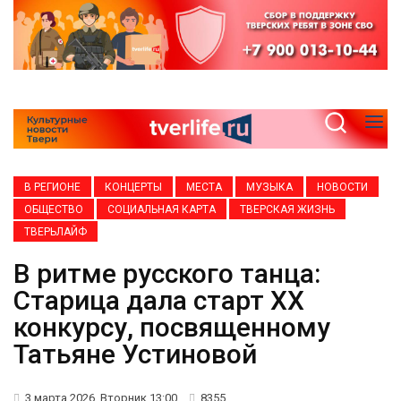
В РЕГИОНЕ
КОНЦЕРТЫ
МЕСТА
МУЗЫКА
НОВОСТИ
ОБЩЕСТВО
СОЦИАЛЬНАЯ КАРТА
ТВЕРСКАЯ ЖИЗНЬ
ТВЕРЬЛАЙФ
В ритме русского танца:
Старица дала старт XX
конкурсу, посвященному
Татьяне Устиновой
3 марта 2026, Вторник 13:00
8355