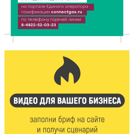
7 Авг 2026 10:56
120
Юные таланты Твери могут вписать свои семьи в
историю России
7 Авг 2026 10:32
150
«Сказки леса» в Кимрах: новая выставка
раскрывает красоту заповедных уголков России
7 Авг 2026 10:02
118
День физкультурника в Тверской области: где и
какие спортивные события пройдут в выходные
7 Авг 2026 09:32
203
“Посольство Дружбы” стартовало в Твери:
школьники из Твери и Палестины объединились
ради диалога культур