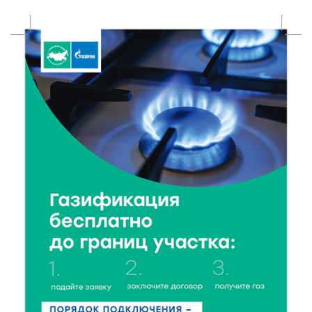
7 Авг 2026 11:32
130
Спрос растёт: жители других регионов активнее
оформляют недвижимость в Тверской области
7 Авг 2026 11:17
60
Энергетики «Тверьэнерго» готовятся к ухудшению
погодных условий
7 Авг 2026 11:01
129
Оловянные солдатики и реликвии прошлого: что
можно увидеть на новой выставке в Торжке
7 Авг 2026 10:59
208
В Тверской области 7 августа ожидаются ливни,
грозы и сильный ветер