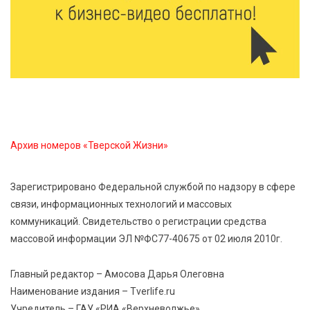
7 Авг 2026 09:02
191
От зарядки до ПДД: как в Твери детям прививают
здоровый образ жизни и навыки дорожной
безопасности
6 Авг 2026 23:07
434
От ливней к ясным дням: как изменится погода в
Твери в начале августа
Архив номеров «Тверской Жизни»
6 Авг 2026 22:02
412
Зарегистрировано Федеральной службой по надзору в сфере
В Твери прошла акция «Светлячок»: как сделать
связи, информационных технологий и массовых
ребенка видимым для водителей в любую погоду
коммуникаций. Свидетельство о регистрации средства
массовой информации ЭЛ №ФС77-40675 от 02 июля 2010г.
6 Авг 2026 21:15
360
Водителям региона напоминают о правилах
Главный редактор – Амосова Дарья Олеговна
перевозки детей в машине
Наименование издания – Tverlife.ru
Учредитель – ГАУ «РИА «Верхневолжье»