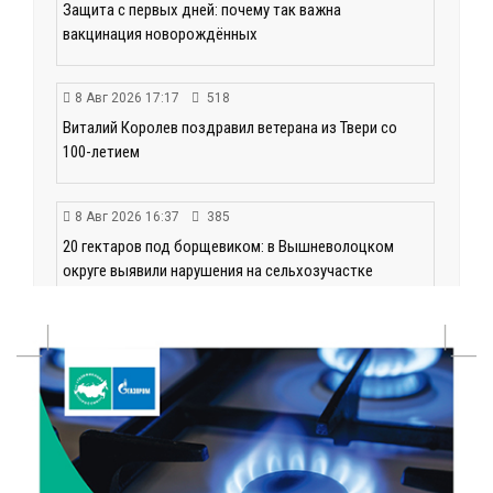
Защита с первых дней: почему так важна
вакцинация новорождённых
8 Авг 2026 17:17
518
Виталий Королев поздравил ветерана из Твери со
100-летием
8 Авг 2026 16:37
385
20 гектаров под борщевиком: в Вышневолоцком
округе выявили нарушения на сельхозучастке
8 Авг 2026 15:37
331
Светофор, ЮИДовцы и ГИБДД: в Ржевском округе
напомнили о важности дорожной дисциплины
8 Авг 2026 14:37
361
Педагог детского сада Святой Анны