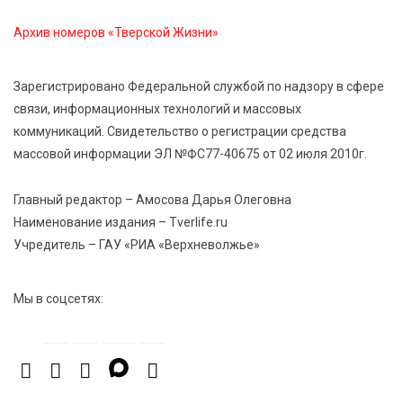
8 Авг 2026 09:18
379
Архив номеров «Тверской Жизни»
«Эстафету чемпионов» провели на площади
Оленинского Дома культуры
Зарегистрировано Федеральной службой по надзору в сфере
связи, информационных технологий и массовых
8 Авг 2026 07:58
500
коммуникаций. Свидетельство о регистрации средства
В Нелидово открылся бассейн
массовой информации ЭЛ №ФС77-40675 от 02 июля 2010г.
Главный редактор – Амосова Дарья Олеговна
Наименование издания – Tverlife.ru
Учредитель – ГАУ «РИА «Верхневолжье»
Мы в соцсетях: