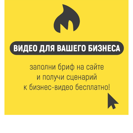
8 Авг 2026 12:12
1256
Более 40 миллионов на металлургию получил бизнес
Твери
8 Авг 2026 11:37
421
От теории до практики: в детских лагерях Тверской
области проходят «Дни безопасности»
8 Авг 2026 10:37
408
Арбуз без риска: на что обратить внимание при
покупке — советы Роскачества
8 Авг 2026 10:21
890
Виталий Королев рассказал о доступном спорте
для жителей Верхневолжья