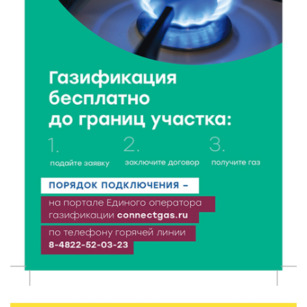
Кашинской — лауреат всероссийского конкурса
8 Авг 2026 14:23
299
Тверские экологи сняли на видео медвежий обед
8 Авг 2026 14:14
476
Виталий Королев запустил веловолну на Волге в
Калязине
8 Авг 2026 13:37
805
Чем удивит X Международный фестиваль «Калитка»
в 2026 году?
8 Авг 2026 12:37
452
Забыл вещи в транспорте? Рассказываем, что ждёт
пассажиров по новым правилам