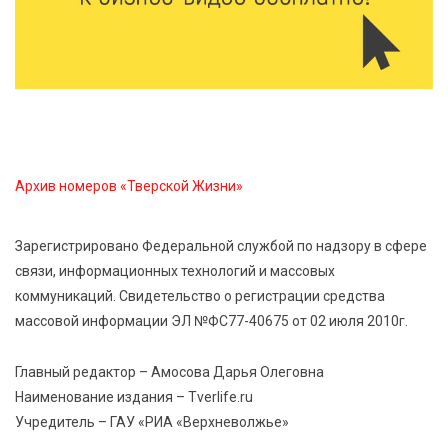
обучение в УМЦ «Авангард» при ВУЦ ТвГТУ
5 Авг 2026 15:02
356
От детских зон до полётов на шарах: в парке
«Гришкино» готовят масштабный праздник
Архив номеров «Тверской Жизни»
5 Авг 2026 14:44
250
Россияне полюбили «раскладушки» и «книжки»
Зарегистрировано Федеральной службой по надзору в сфере
связи, информационных технологий и массовых
5 Авг 2026 14:32
386
коммуникаций. Свидетельство о регистрации средства
Топ-4 направлений: какие специальности стали
массовой информации ЭЛ №ФС77-40675 от 02 июля 2010г.
самыми популярными у абитуриентов в 2026 году
Главный редактор – Амосова Дарья Олеговна
5 Авг 2026 14:02
1126
Наименование издания – Tverlife.ru
В Введенской церкви Торжка завершился важный
Учредитель – ГАУ «РИА «Верхневолжье»
этап реставрации