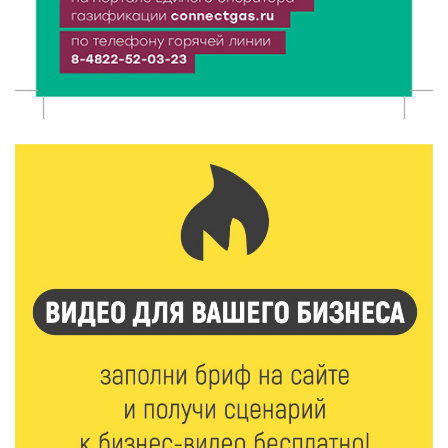
«Зарядка со стражем порядка»: как в Нелидово
приобщают детей к здоровому образу жизни
5 Авг 2026 16:02
327
Спорт и дисциплина: транспортные полицейские
Вышнего Волочка провели зарядку для школьников
5 Авг 2026 15:56
490
Виталий Королев дал старт новым туристическим
проектам в регионе
5 Авг 2026 15:32
380
В Калининском округе отметят День
физкультурника масштабной Спартакиадой
5 Авг 2026 15:25
268
Около 2300 учащихся школ и колледжей прошли