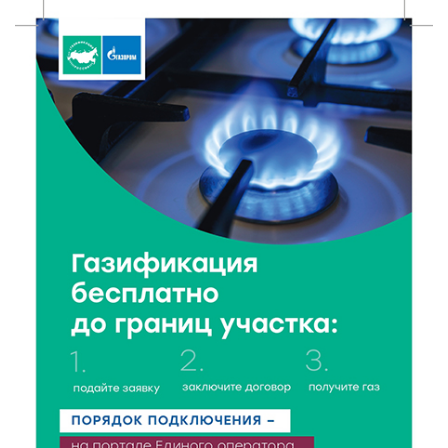
фестиваль
5 Авг 2026 18:42
269
Виталий Королев: 58 пространств благоустроят в
Верхневолжье
5 Авг 2026 18:07
511
От Святого Августина до кислотных рейвов:
необычная лекция об истории танцевальной
музыки
5 Авг 2026 17:07
343
Завершается обустройство трассы
Витязи — Духовщина — Белый — Нелидово в
Тверской области
5 Авг 2026 16:32
361