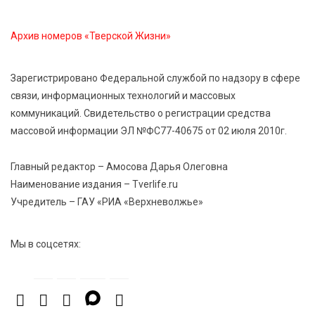
сельхозживотных
Архив номеров «Тверской Жизни»
6 Авг 2026 14:01
287
Мультфильм своими руками: в Твери дети сняли
Зарегистрировано Федеральной службой по надзору в сфере
ленту по мотивам басни «Карась»
связи, информационных технологий и массовых
коммуникаций. Свидетельство о регистрации средства
6 Авг 2026 13:38
412
массовой информации ЭЛ №ФС77-40675 от 02 июля 2010г.
Виталий Королев: Тверская область станет
спортивной столицей России
Главный редактор – Амосова Дарья Олеговна
Наименование издания – Tverlife.ru
Учредитель – ГАУ «РИА «Верхневолжье»
Мы в соцсетях: