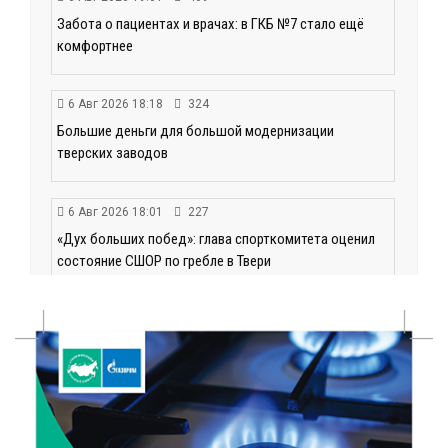
Забота о пациентах и врачах: в ГКБ №7 стало ещё
комфортнее
6 Авг 2026 18:18
324
Большие деньги для большой модернизации
тверских заводов
6 Авг 2026 18:01
227
«Дух больших побед»: глава спорткомитета оценил
состояние СШОР по гребле в Твери
6 Авг 2026 17:01
286
День рождения Светофора: в детском саду № 6
прошел необычный урок безопасности
6 Авг 2026 16:41
442