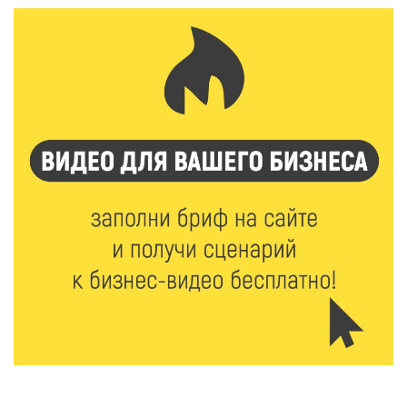
6 Авг 2026 16:01
244
Калининские футболисты представят Тверскую
область на всероссийском марафоне «Земля
спорта»
6 Авг 2026 15:48
558
Голубев проверил школы и детсады Зубцова к 1
сентября
6 Авг 2026 15:01
312
От Твери до Москвы: выставка художника
Владимира Васильева о героях СВО проходит в РГБ
6 Авг 2026 14:55
286
В Твери создали соединения для кормовых
добавок, повышающие продуктивность