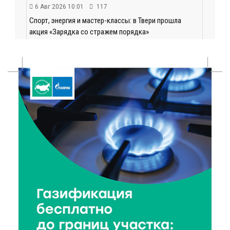
6 Авг 2026 10:01
117
Спорт, энергия и мастер-классы: в Твери прошла
акция «Зарядка со стражем порядка»
6 Авг 2026 09:01
145
От хип-хопа до латины: как провести вечер 6
августа с пользой и драйвом
6 Авг 2026 08:40
151
Переменная облачность и кратковременный
дождь: что ждёт жителей Тверской области
сегодня
6 Авг 2026 08:10
215
В Твери открываются две масштабные выставки
известных художников