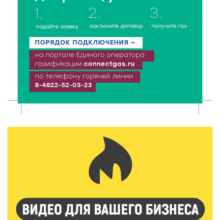
5 Авг 2026 23:02
404
В парке Твери прошла познавательная акция от
Госавтоинспекции
5 Авг 2026 22:02
388
Названы самые грамотные профессии по итогам
«Тотального диктанта»
5 Авг 2026 21:02
394
От детских площадок до спортивных арен: в
Калининском округе подвели итоги программы
поддержки местных инициатив
5 Авг 2026 20:02
306
Большая гонка на Волге: 8 августа Калязин станет
центром всероссийского велоспорта