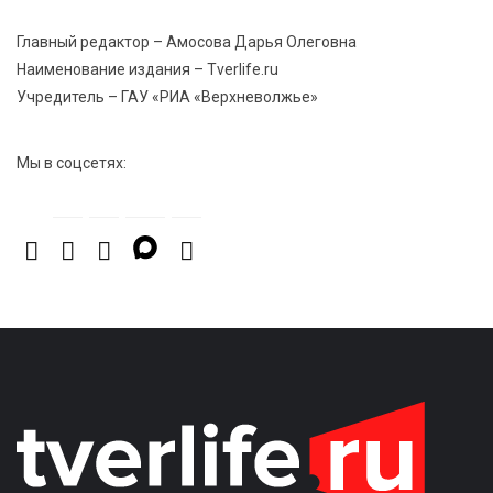
Тверской области
Главный редактор – Амосова Дарья Олеговна
Наименование издания – Tverlife.ru
5 Авг 2026 16:32
422
Учредитель – ГАУ «РИА «Верхневолжье»
«Зарядка со стражем порядка»: как в Нелидово
приобщают детей к здоровому образу жизни
Мы в соцсетях: