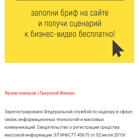
5 Авг 2026 19:02
411
Туристический азарт и командный дух: в
Максатихинском округе завершился молодёжный
фестиваль
5 Авг 2026 18:42
375
Виталий Королев: 58 пространств благоустроят в
Верхневолжье
5 Авг 2026 18:07
591
От Святого Августина до кислотных рейвов:
Архив номеров «Тверской Жизни»
необычная лекция об истории танцевальной
музыки
Зарегистрировано Федеральной службой по надзору в сфере
связи, информационных технологий и массовых
5 Авг 2026 17:07
453
коммуникаций. Свидетельство о регистрации средства
Завершается обустройство трассы
массовой информации ЭЛ №ФС77-40675 от 02 июля 2010г.
Витязи — Духовщина — Белый — Нелидово в