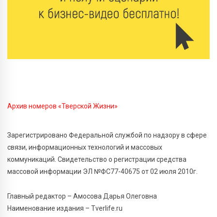
Рынок труда 2026: где в Тверской области самые
высокие зарплаты и как изменились доходы
6 Авг 2026 12:43
2066
Водителям автобусов в Тверской области
компенсируют ипотеку
6 Авг 2026 12:01
155
Развитие надпрофессиональных компетенций:
студенческий актив ТвГМУ посетил культурную
Архив номеров «Тверской Жизни»
столицу России
Зарегистрировано Федеральной службой по надзору в сфере
6 Авг 2026 11:31
248
связи, информационных технологий и массовых
Уйти красиво: как жители Твери расстаются с
коммуникаций. Свидетельство о регистрации средства
работодателями
массовой информации ЭЛ №ФС77-40675 от 02 июля 2010г.
6 Авг 2026 11:25
244
В Твери обновили отделение гнойной хирургии
Главный редактор – Амосова Дарья Олеговна
Наименование издания – Tverlife.ru