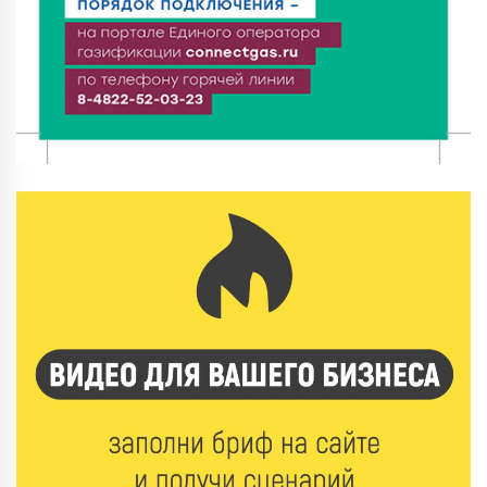
6 Авг 2026 15:01
118
От Твери до Москвы: выставка художника
Владимира Васильева о героях СВО проходит в РГБ
6 Авг 2026 14:55
105
В Твери создали соединения для кормовых
добавок, повышающие продуктивность
сельхозживотных
6 Авг 2026 14:01
157
Мультфильм своими руками: в Твери дети сняли
ленту по мотивам басни «Карась»
6 Авг 2026 13:38
189
Виталий Королев: Тверская область станет
спортивной столицей России
6 Авг 2026 13:02
214