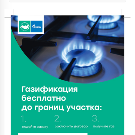
Тверские «Романтики» покорили Витебск своей
хореографией
6 Авг 2026 16:08
162
Виталий Королев наградил строителей и
анонсировал новые проекты
6 Авг 2026 16:02
58
Объем выдачи ипотеки в России вырос на 38%
6 Авг 2026 16:01
99
Калининские футболисты представят Тверскую
область на всероссийском марафоне «Земля
спорта»
6 Авг 2026 15:48
215
Голубев проверил школы и детсады Зубцова к 1
сентября