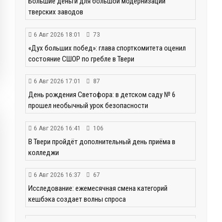
Большие деньги для большой модернизации
тверских заводов
6 Авг 2026 18:01
73
«Дух больших побед»: глава спорткомитета оценил
состояние СШОР по гребле в Твери
6 Авг 2026 17:01
87
День рождения Светофора: в детском саду № 6
прошел необычный урок безопасности
6 Авг 2026 16:41
106
В Твери пройдёт дополнительный день приёма в
колледжи
6 Авг 2026 16:37
67
Исследование: ежемесячная смена категорий
кешбэка создает волны спроса
6 Авг 2026 16:28
130