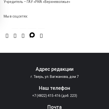
6 Авг 2026 11:01
226
Учредитель – ГАУ «РИА «Верхневолжье»
Как правильно сжигать мусор на участке: советы
спасателей жителям Тверской области
Мы в соцсетях:
Адрес редакции
г. Тверь, ул. Вагжанова, дом 7
Наш телефон
+7 (4822) 415-416 (доб. 223)
Почта