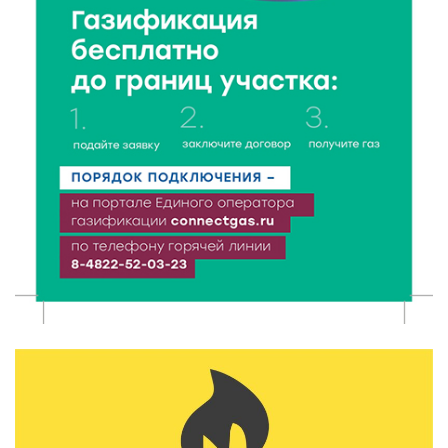
8 Авг 2026 13:37
805
Чем удивит X Международный фестиваль «Калитка»
в 2026 году?
8 Авг 2026 12:37
452
Забыл вещи в транспорте? Рассказываем, что ждёт
пассажиров по новым правилам
8 Авг 2026 12:12
1267
Более 40 миллионов на металлургию получил бизнес
Твери
8 Авг 2026 11:37
421
От теории до практики: в детских лагерях Тверской
области проходят «Дни безопасности»
8 Авг 2026 10:37
408
Арбуз без риска: на что обратить внимание при
покупке — советы Роскачества