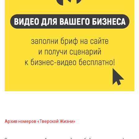
8 Авг 2026 10:21
902
Виталий Королев рассказал о доступном спорте
для жителей Верхневолжья
8 Авг 2026 09:18
379
«Эстафету чемпионов» провели на площади
Оленинского Дома культуры
8 Авг 2026 07:58
500
В Нелидово открылся бассейн
Архив номеров «Тверской Жизни»