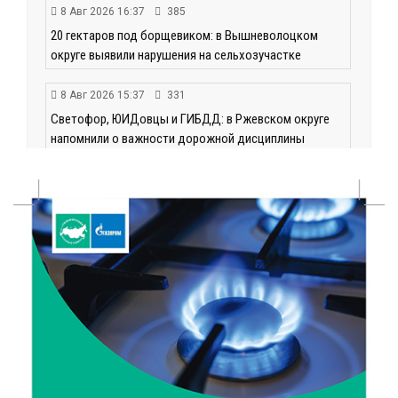
8 Авг 2026 16:37
385
20 гектаров под борщевиком: в Вышневолоцком
округе выявили нарушения на сельхозучастке
8 Авг 2026 15:37
331
Светофор, ЮИДовцы и ГИБДД: в Ржевском округе
напомнили о важности дорожной дисциплины
8 Авг 2026 14:37
361
Педагог детского сада Святой Анны
Кашинской — лауреат всероссийского конкурса
8 Авг 2026 14:23
299
Тверские экологи сняли на видео медвежий обед
8 Авг 2026 14:14
490
Виталий Королев запустил веловолну на Волге в
Калязине