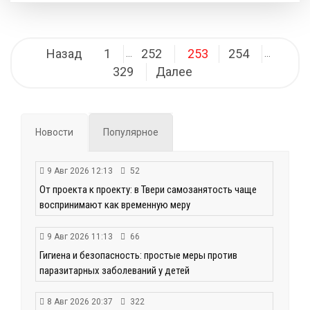
Навигация
Назад
1
252
253
254
…
…
по
329
Далее
записям
Новости
Популярное
9 Авг 2026 12:13
52
От проекта к проекту: в Твери самозанятость чаще
воспринимают как временную меру
9 Авг 2026 11:13
66
Гигиена и безопасность: простые меры против
паразитарных заболеваний у детей
8 Авг 2026 20:37
322