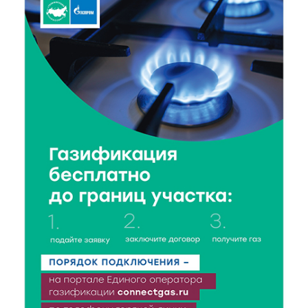
спорта»
6 Авг 2026 15:48
215
Голубев проверил школы и детсады Зубцова к 1
сентября
6 Авг 2026 15:01
118
От Твери до Москвы: выставка художника
Владимира Васильева о героях СВО проходит в РГБ
6 Авг 2026 14:55
105
В Твери создали соединения для кормовых
добавок, повышающие продуктивность
сельхозживотных
6 Авг 2026 14:01
157
Мультфильм своими руками: в Твери дети сняли