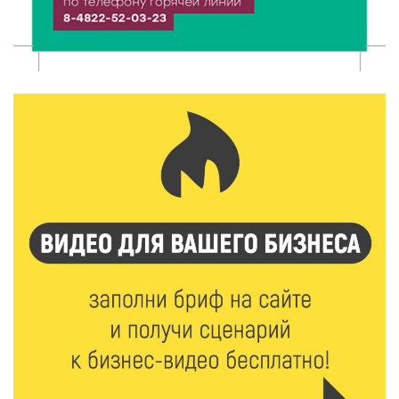
ленту по мотивам басни «Карась»
6 Авг 2026 13:38
189
Виталий Королев: Тверская область станет
спортивной столицей России
6 Авг 2026 13:02
214
Рынок труда 2026: где в Тверской области самые
высокие зарплаты и как изменились доходы
6 Авг 2026 12:43
1947
Водителям автобусов в Тверской области
компенсируют ипотеку
6 Авг 2026 12:01
155
Развитие надпрофессиональных компетенций: