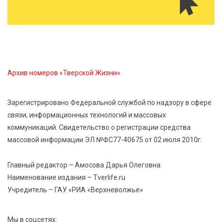
студенческий актив ТвГМУ посетил культурную
столицу России
6 Авг 2026 11:31
248
Уйти красиво: как жители Твери расстаются с
работодателями
Архив номеров «Тверской Жизни»
6 Авг 2026 11:25
244
Зарегистрировано Федеральной службой по надзору в сфере
В Твери обновили отделение гнойной хирургии
связи, информационных технологий и массовых
коммуникаций. Свидетельство о регистрации средства
6 Авг 2026 11:01
226
массовой информации ЭЛ №ФС77-40675 от 02 июля 2010г.
Как правильно сжигать мусор на участке: советы
спасателей жителям Тверской области
Главный редактор – Амосова Дарья Олеговна
Наименование издания – Tverlife.ru
Учредитель – ГАУ «РИА «Верхневолжье»
Мы в соцсетях: