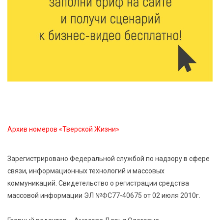
Зарядка со стражем порядка объединила детей в
«Чайке»
7 Авг 2026 18:02
523
В Нило-Столобенской пустыни началась
реставрация фасада исторической
Крестовоздвиженской церкви
7 Авг 2026 18:01
373
День арбуза отметили ребята в Андреапольском
Доме культуры
Архив номеров «Тверской Жизни»
Зарегистрировано Федеральной службой по надзору в сфере
связи, информационных технологий и массовых
коммуникаций. Свидетельство о регистрации средства
массовой информации ЭЛ №ФС77-40675 от 02 июля 2010г.