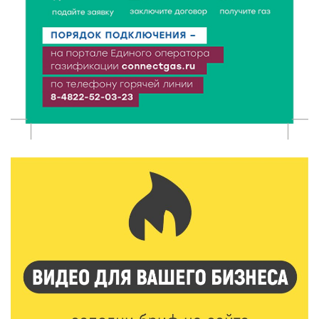
7 Авг 2026 21:02
463
Социальный фонд РФ представил актуальные
данные о численности пенсионеров
7 Авг 2026 20:02
367
Как питаться, чтобы мозг работал лучше:
рекомендации фитнес ‑ специалиста Александра
Семина
7 Авг 2026 19:02
414
Ботанические лаборатории в школах: Тверская
область запускает масштабный экопроект
7 Авг 2026 18:52
753
В Ржеве чествовали работников строительной
отрасли
7 Авг 2026 18:10
248