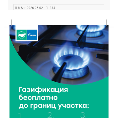
8 Авг 2026 05:02
234
В Тверской области провели Арбузный книжный
день
7 Авг 2026 23:02
304
В Тверской области стартовала четвертая смена:
инспекторы ГИБДД напомнили школьникам
правила безопасности в автобусах
7 Авг 2026 22:32
316
Сотрудники УФСИН по Тверской области
поддержали Всероссийскую акцию ко Дню
физкультурника
7 Авг 2026 22:02
313
Новые правила РЖД: пассажиров начнут
информировать об изменениях маршрута в
цифровом формате