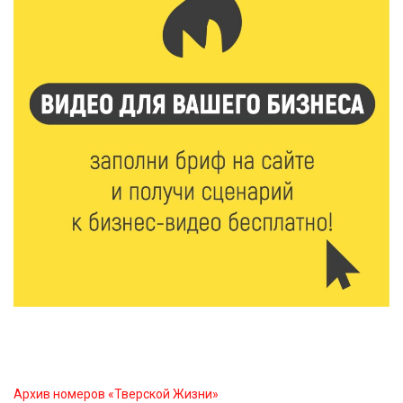
главные подарки в своей жизни
7 Авг 2026 11:44
219
Виталий Королев увеличил выплату контрактникам
до 2,5 миллиона рублей
7 Авг 2026 11:33
898
Новые профессии открывают тверичам путь к
карьерному росту
7 Авг 2026 11:32
186
Спрос растёт: жители других регионов активнее
оформляют недвижимость в Тверской области
7 Авг 2026 11:17
111
Энергетики «Тверьэнерго» готовятся к ухудшению
погодных условий
Архив номеров «Тверской Жизни»