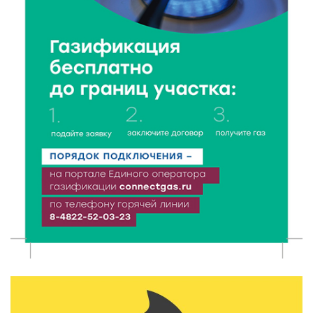
7 Авг 2026 13:32
165
В Старице состоится бесплатный фестиваль
авиамоделей
7 Авг 2026 13:02
162
Как уберечься от клещей: рекомендации
Роспотребнадзора и текущая статистика
7 Авг 2026 12:36
216
От танцев до спорта: в Твери на семи площадках
пройдут праздничные мероприятия
7 Авг 2026 12:32
147
Маткапитал в деле: свыше 1900 тверских семей
оплатили образование детей в 2026 году
7 Авг 2026 12:02
144
Ребёнок, жизнь, семья: жители Твери назвали