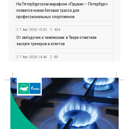
На Петербургском марафоне «Пушкин — Петербург»
появится новая беговая трасса для
профессиональных спортсменов
7 Авг 2026 15:02
404
От звёздочек к чемпионам: в Твери отметили
заслуги тренеров и атлетов
7 Авг 2026 14:46
80
Медицина стала самым популярным направлением у
абитуриентов в 2026 году
7 Авг 2026 14:31
117
От сортировки мусора до жилья для ветеранов СВО:
Владимир Васильев посетил СНТ в Твери
7 Авг 2026 14:02
127
Владимир Васильев получил удостоверение
кандидата в депутаты Госдумы IX созыва