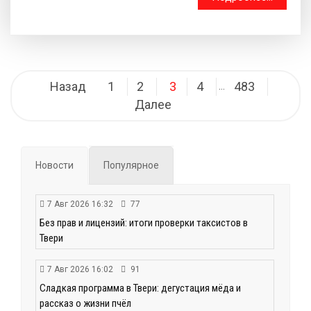
Навигация
Назад
1
2
3
4
483
…
по
Далее
записям
Новости
Популярное
7 Авг 2026 16:32
77
Без прав и лицензий: итоги проверки таксистов в
Твери
7 Авг 2026 16:02
91
Сладкая программа в Твери: дегустация мёда и
рассказ о жизни пчёл