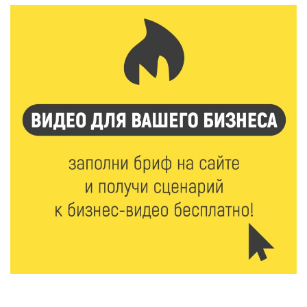
Мультфильм своими руками: в Твери дети сняли
ленту по мотивам басни «Карась»
6 Авг 2026 13:38
227
Виталий Королев: Тверская область станет
спортивной столицей России
6 Авг 2026 13:02
230
Рынок труда 2026: где в Тверской области самые
высокие зарплаты и как изменились доходы
6 Авг 2026 12:43
2362
Водителям автобусов в Тверской области
компенсируют ипотеку
6 Авг 2026 12:01
166
Развитие надпрофессиональных компетенций: