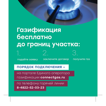
область на всероссийском марафоне «Земля
спорта»
6 Авг 2026 15:48
215
Голубев проверил школы и детсады Зубцова к 1
сентября
6 Авг 2026 15:01
129
От Твери до Москвы: выставка художника
Владимира Васильева о героях СВО проходит в РГБ
6 Авг 2026 14:55
105
В Твери создали соединения для кормовых
добавок, повышающие продуктивность
сельхозживотных
6 Авг 2026 14:01
157