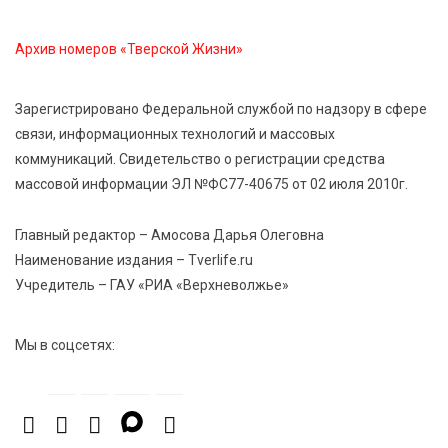
студенческий актив ТвГМУ посетил культурную
столицу России
Архив номеров «Тверской Жизни»
6 Авг 2026 11:31
277
Зарегистрировано Федеральной службой по надзору в сфере
Уйти красиво: как жители Твери расстаются с
связи, информационных технологий и массовых
работодателями
коммуникаций. Свидетельство о регистрации средства
массовой информации ЭЛ №ФС77-40675 от 02 июля 2010г.
6 Авг 2026 11:25
267
В Твери обновили отделение гнойной хирургии
Главный редактор – Амосова Дарья Олеговна
Наименование издания – Tverlife.ru
Учредитель – ГАУ «РИА «Верхневолжье»
Мы в соцсетях: