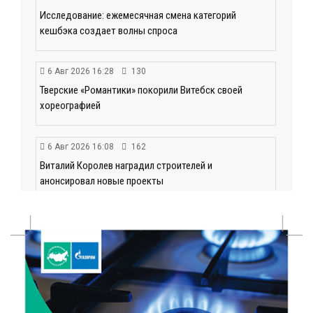
Исследование: ежемесячная смена категорий
кешбэка создает волны спроса
6 Авг 2026 16:28
130
Тверские «Романтики» покорили Витебск своей
хореографией
6 Авг 2026 16:08
162
Виталий Королев наградил строителей и
анонсировал новые проекты
6 Авг 2026 16:02
58
Объем выдачи ипотеки в России вырос на 38%
6 Авг 2026 16:01
99
Калининские футболисты представят Тверскую