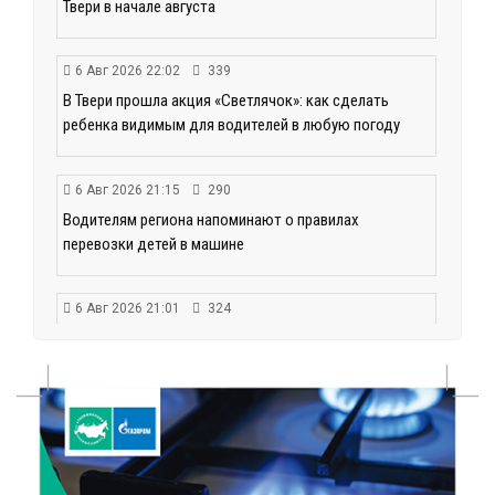
Твери в начале августа
6 Авг 2026 22:02
339
В Твери прошла акция «Светлячок»: как сделать
ребенка видимым для водителей в любую погоду
6 Авг 2026 21:15
290
Водителям региона напоминают о правилах
перевозки детей в машине
6 Авг 2026 21:01
324
Триумф на воде: Тверская область взяла 13 медалей
и командный зачёт первенства России по гребле
6 Авг 2026 20:01
477
Тверские школьники покорили Дальний Восток:
итоги смены в ВДЦ «Океан»