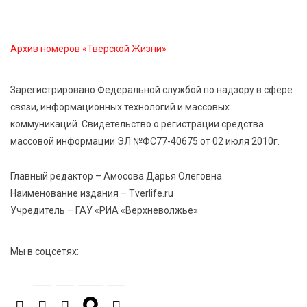
6 Авг 2026 16:02
232
Объем выдачи ипотеки в России вырос на 38%
Архив номеров «Тверской Жизни»
6 Авг 2026 16:01
255
Калининские футболисты представят Тверскую
Зарегистрировано Федеральной службой по надзору в сфере
область на всероссийском марафоне «Земля
связи, информационных технологий и массовых
спорта»
коммуникаций. Свидетельство о регистрации средства
массовой информации ЭЛ №ФС77-40675 от 02 июля 2010г.
6 Авг 2026 15:48
608
Голубев проверил школы и детсады Зубцова к 1
Главный редактор – Амосова Дарья Олеговна
сентября
Наименование издания – Tverlife.ru
Учредитель – ГАУ «РИА «Верхневолжье»
6 Авг 2026 15:01
353
От Твери до Москвы: выставка художника
Мы в соцсетях:
Владимира Васильева о героях СВО проходит в РГБ
6 Авг 2026 14:55
300