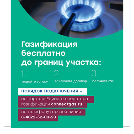
6 Авг 2026 19:01
477
Забота о пациентах и врачах: в ГКБ №7 стало ещё
комфортнее
6 Авг 2026 18:18
349
Большие деньги для большой модернизации
тверских заводов
6 Авг 2026 18:01
266
«Дух больших побед»: глава спорткомитета оценил
состояние СШОР по гребле в Твери
6 Авг 2026 17:01
322
День рождения Светофора: в детском саду № 6
прошел необычный урок безопасности