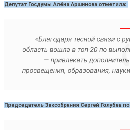
Депутат Госдумы Алёна Аршинова отметила:
«Благодаря тесной связи с р
область вошла в топ-20 по выпо
— привлекать дополнитель
просвещения, образования, науки
Председатель Заксобрания Сергей Голубев п