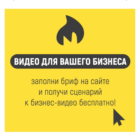
6 Авг 2026 16:41
495
В Твери пройдёт дополнительный день приёма в
колледжи
6 Авг 2026 16:37
281
Исследование: ежемесячная смена категорий
кешбэка создает волны спроса
6 Авг 2026 16:28
459
Тверские «Романтики» покорили Витебск своей
хореографией
6 Авг 2026 16:08
530
Виталий Королев наградил строителей и
анонсировал новые проекты