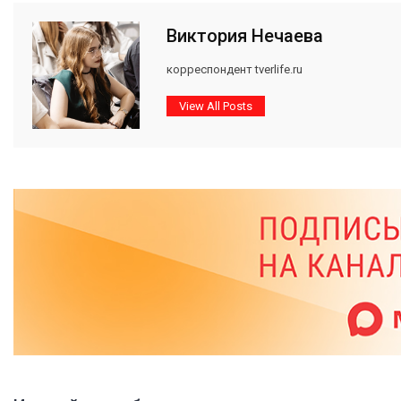
Виктория Нечаева
корреспондент tverlife.ru
View All Posts