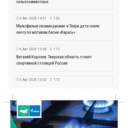
сельхозживотных
6 Авг 2026 14:01
120
Мультфильм своими руками: в Твери дети сняли
ленту по мотивам басни «Карась»
6 Авг 2026 13:38
112
Виталий Королев: Тверская область станет
спортивной столицей России
6 Авг 2026 13:02
173
Рынок труда 2026: где в Тверской области самые
высокие зарплаты и как изменились доходы
6 Авг 2026 12:01
115
Развитие надпрофессиональных компетенций:
студенческий актив ТвГМУ посетил культурную