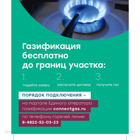
столицу России
6 Авг 2026 11:31
169
Уйти красиво: как жители Твери расстаются с
работодателями
6 Авг 2026 11:25
191
В Твери обновили отделение гнойной хирургии
6 Авг 2026 11:01
151
Как правильно сжигать мусор на участке: советы
спасателей жителям Тверской области
6 Авг 2026 10:01
133
Спорт, энергия и мастер-классы: в Твери прошла
акция «Зарядка со стражем порядка»