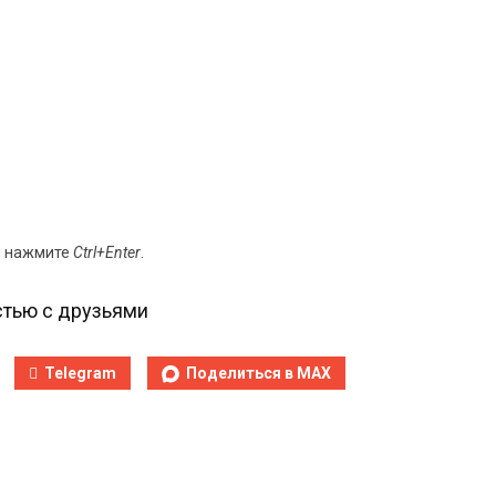
и нажмите
Ctrl+Enter
.
тью с друзьями
Telegram
Поделиться в MAX