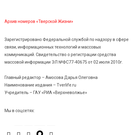
5 Авг 2026 22:02
400
Названы самые грамотные профессии по итогам
Архив номеров «Тверской Жизни»
«Тотального диктанта»
Зарегистрировано Федеральной службой по надзору в сфере
5 Авг 2026 21:02
394
связи, информационных технологий и массовых
От детских площадок до спортивных арен: в
коммуникаций. Свидетельство о регистрации средства
Калининском округе подвели итоги программы
массовой информации ЭЛ №ФС77-40675 от 02 июля 2010г.
поддержки местных инициатив
Главный редактор – Амосова Дарья Олеговна
5 Авг 2026 20:02
306
Наименование издания – Tverlife.ru
Большая гонка на Волге: 8 августа Калязин станет
Учредитель – ГАУ «РИА «Верхневолжье»
центром всероссийского велоспорта
Мы в соцсетях:
5 Авг 2026 19:02
411
Туристический азарт и командный дух: в
Максатихинском округе завершился молодёжный
фестиваль