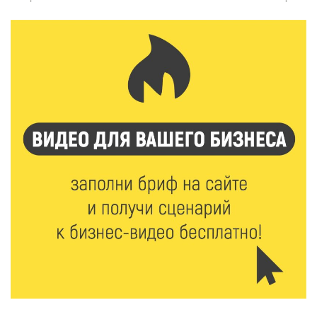
6 Авг 2026 09:01
159
От хип-хопа до латины: как провести вечер 6
августа с пользой и драйвом
6 Авг 2026 08:40
163
Переменная облачность и кратковременный
дождь: что ждёт жителей Тверской области
сегодня
6 Авг 2026 08:10
229
В Твери открываются две масштабные выставки
известных художников
5 Авг 2026 23:02
442
В парке Твери прошла познавательная акция от
Госавтоинспекции