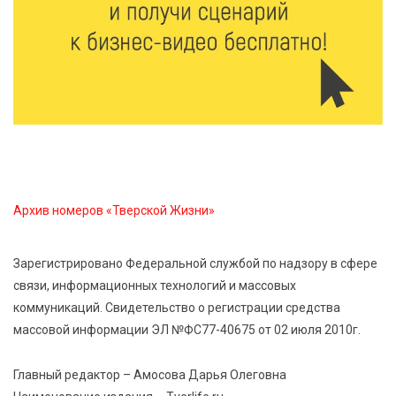
6 Авг 2026 11:01
167
Как правильно сжигать мусор на участке: советы
спасателей жителям Тверской области
6 Авг 2026 10:01
145
Спорт, энергия и мастер-классы: в Твери прошла
акция «Зарядка со стражем порядка»
Архив номеров «Тверской Жизни»
6 Авг 2026 09:01
191
От хип-хопа до латины: как провести вечер 6
Зарегистрировано Федеральной службой по надзору в сфере
августа с пользой и драйвом
связи, информационных технологий и массовых
коммуникаций. Свидетельство о регистрации средства
6 Авг 2026 08:40
200
массовой информации ЭЛ №ФС77-40675 от 02 июля 2010г.
Переменная облачность и кратковременный
дождь: что ждёт жителей Тверской области
Главный редактор – Амосова Дарья Олеговна
сегодня