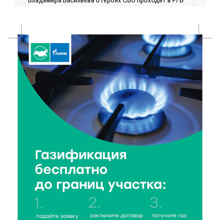
6 Авг 2026 14:55
81
В Твери создали соединения для кормовых
добавок, повышающие продуктивность
сельхозживотных
6 Авг 2026 14:01
131
Мультфильм своими руками: в Твери дети сняли
ленту по мотивам басни «Карась»
6 Авг 2026 13:38
139
Виталий Королев: Тверская область станет
спортивной столицей России
6 Авг 2026 13:02
202
Рынок труда 2026: где в Тверской области самые