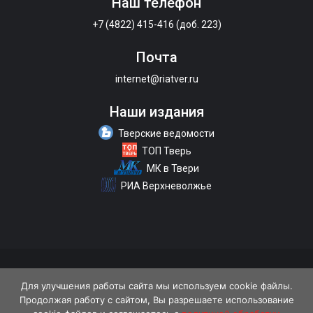
Наш телефон
+7 (4822) 415-416 (доб. 223)
Почта
internet@riatver.ru
Наши издания
Тверские ведомости
ТОП Тверь
МК в Твери
РИА Верхневолжье
О портале
Размещение рекламы
Контакты
Для улучшения работы сайта мы используем cookie файлы.
Продолжая работу с сайтом, Вы разрешаете использование
Политика конфиденциальности