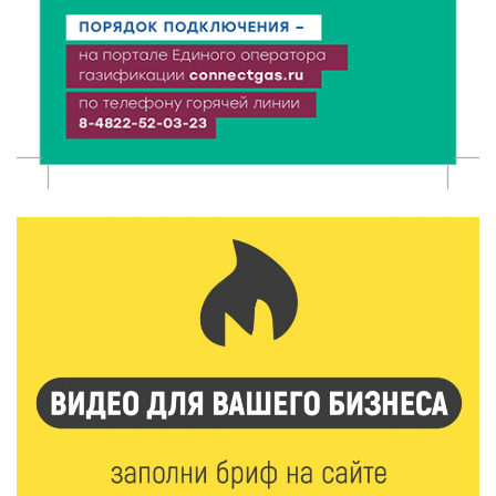
высокие зарплаты и как изменились доходы
6 Авг 2026 12:43
775
Водителям автобусов в Тверской области
компенсируют ипотеку
6 Авг 2026 12:01
140
Развитие надпрофессиональных компетенций:
студенческий актив ТвГМУ посетил культурную
столицу России
6 Авг 2026 11:31
205
Уйти красиво: как жители Твери расстаются с
работодателями
6 Авг 2026 11:25
215
В Твери обновили отделение гнойной хирургии