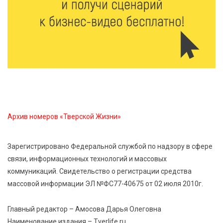
6 Авг 2026 15:01
325
От Твери до Москвы: выставка художника
Владимира Васильева о героях СВО проходит в РГБ
6 Авг 2026 14:55
300
В Твери создали соединения для кормовых
добавок, повышающие продуктивность
сельхозживотных
Архив номеров «Тверской Жизни»
6 Авг 2026 14:01
298
Мультфильм своими руками: в Твери дети сняли
Зарегистрировано Федеральной службой по надзору в сфере
ленту по мотивам басни «Карась»
связи, информационных технологий и массовых
коммуникаций. Свидетельство о регистрации средства
6 Авг 2026 13:38
428
массовой информации ЭЛ №ФС77-40675 от 02 июля 2010г.
Виталий Королев: Тверская область станет
спортивной столицей России
Главный редактор – Амосова Дарья Олеговна
Наименование издания – Tverlife.ru