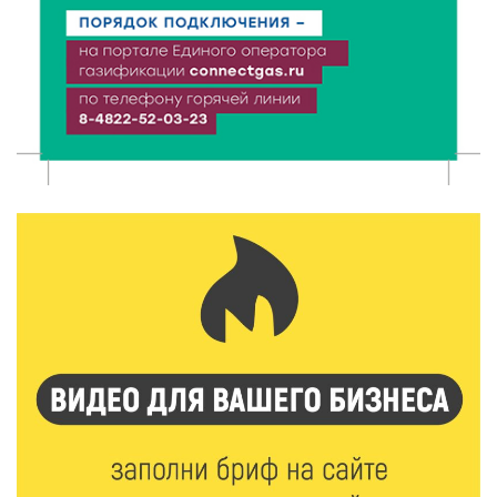
6 Авг 2026 16:08
519
Виталий Королев наградил строителей и
анонсировал новые проекты
6 Авг 2026 16:02
232
Объем выдачи ипотеки в России вырос на 38%
6 Авг 2026 16:01
255
Калининские футболисты представят Тверскую
область на всероссийском марафоне «Земля
спорта»
6 Авг 2026 15:48
581
Голубев проверил школы и детсады Зубцова к 1
сентября