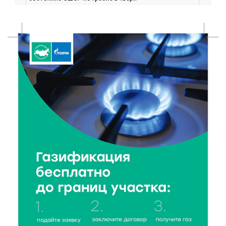
6 Авг 2026 17:01
297
День рождения Светофора: в детском саду № 6
прошел необычный урок безопасности
6 Авг 2026 16:41
471
В Твери пройдёт дополнительный день приёма в
колледжи
6 Авг 2026 16:37
281
Исследование: ежемесячная смена категорий
кешбэка создает волны спроса
6 Авг 2026 16:28
432
Тверские «Романтики» покорили Витебск своей
хореографией