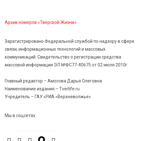
6 Авг 2026 16:28
459
Тверские «Романтики» покорили Витебск своей
Архив номеров «Тверской Жизни»
хореографией
Зарегистрировано Федеральной службой по надзору в сфере
6 Авг 2026 16:08
576
связи, информационных технологий и массовых
Виталий Королев наградил строителей и
коммуникаций. Свидетельство о регистрации средства
анонсировал новые проекты
массовой информации ЭЛ №ФС77-40675 от 02 июля 2010г.
6 Авг 2026 16:02
245
Главный редактор – Амосова Дарья Олеговна
Объем выдачи ипотеки в России вырос на 38%
Наименование издания – Tverlife.ru
Учредитель – ГАУ «РИА «Верхневолжье»
6 Авг 2026 16:01
282
Калининские футболисты представят Тверскую
Мы в соцсетях:
область на всероссийском марафоне «Земля
спорта»