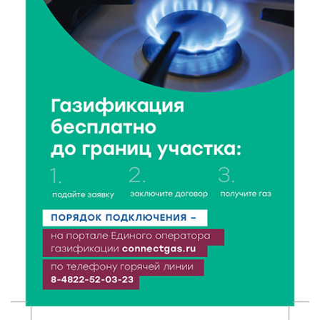
перевозки детей в машине
6 Авг 2026 21:01
340
Триумф на воде: Тверская область взяла 13 медалей
и командный зачёт первенства России по гребле
6 Авг 2026 20:01
489
Тверские школьники покорили Дальний Восток:
итоги смены в ВДЦ «Океан»
6 Авг 2026 19:01
493
Забота о пациентах и врачах: в ГКБ №7 стало ещё
комфортнее
6 Авг 2026 18:18
349
Большие деньги для большой модернизации
тверских заводов