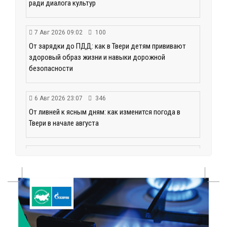
ради диалога культур
7 Авг 2026 09:02
100
От зарядки до ПДД: как в Твери детям прививают
здоровый образ жизни и навыки дорожной
безопасности
6 Авг 2026 23:07
346
От ливней к ясным дням: как изменится погода в
Твери в начале августа
6 Авг 2026 22:02
351
В Твери прошла акция «Светлячок»: как сделать
ребенка видимым для водителей в любую погоду
6 Авг 2026 21:15
303
Водителям региона напоминают о правилах