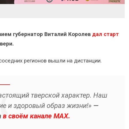
твием губернатор Виталий Королев
дал старт
Твери.
 соседних регионов вышли на дистанции.
астоящий тверской характер. Наш
тие и здоровый образ жизни!»
—
а
в своём канале MAX.