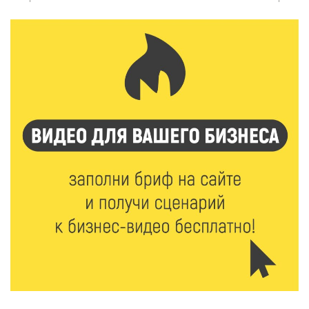
6 Авг 2026 18:01
277
«Дух больших побед»: глава спорткомитета оценил
состояние СШОР по гребле в Твери
6 Авг 2026 17:01
322
День рождения Светофора: в детском саду № 6
прошел необычный урок безопасности
6 Авг 2026 16:41
495
В Твери пройдёт дополнительный день приёма в
колледжи
6 Авг 2026 16:37
308
Исследование: ежемесячная смена категорий
кешбэка создает волны спроса