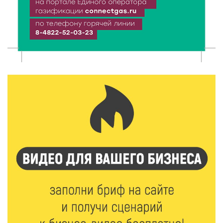
«Зарядка со стражем порядка»: как в Нелидово
приобщают детей к здоровому образу жизни
5 Авг 2026 16:02
327
Спорт и дисциплина: транспортные полицейские
Вышнего Волочка провели зарядку для школьников
5 Авг 2026 15:56
490
Виталий Королев дал старт новым туристическим
проектам в регионе
5 Авг 2026 15:32
380
В Калининском округе отметят День
физкультурника масштабной Спартакиадой
5 Авг 2026 15:25
268