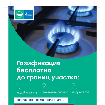
фестиваль
5 Авг 2026 18:42
269
Виталий Королев: 58 пространств благоустроят в
Верхневолжье
5 Авг 2026 18:07
511
От Святого Августина до кислотных рейвов:
необычная лекция об истории танцевальной
музыки
5 Авг 2026 17:07
343
Завершается обустройство трассы
Витязи — Духовщина — Белый — Нелидово в
Тверской области
5 Авг 2026 16:32
361