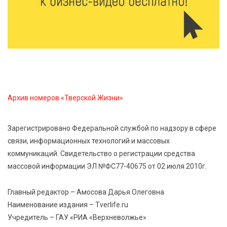
Около 2300 учащихся школ и колледжей прошли
обучение в УМЦ «Авангард» при ВУЦ ТвГТУ
5 Авг 2026 15:02
356
От детских зон до полётов на шарах: в парке
«Гришкино» готовят масштабный праздник
Архив номеров «Тверской Жизни»
5 Авг 2026 14:44
250
Россияне полюбили «раскладушки» и «книжки»
Зарегистрировано Федеральной службой по надзору в сфере
связи, информационных технологий и массовых
5 Авг 2026 14:32
386
коммуникаций. Свидетельство о регистрации средства
Топ-4 направлений: какие специальности стали
массовой информации ЭЛ №ФС77-40675 от 02 июля 2010г.
самыми популярными у абитуриентов в 2026 году
Главный редактор – Амосова Дарья Олеговна
5 Авг 2026 14:02
1126
Наименование издания – Tverlife.ru
В Введенской церкви Торжка завершился важный
Учредитель – ГАУ «РИА «Верхневолжье»
этап реставрации