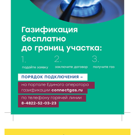
8 Авг 2026 13:37
712
Чем удивит X Международный фестиваль «Калитка»
в 2026 году?
8 Авг 2026 12:37
408
Забыл вещи в транспорте? Рассказываем, что ждёт
пассажиров по новым правилам
8 Авг 2026 12:12
1218
Более 40 миллионов на металлургию получил бизнес
Твери
8 Авг 2026 11:37
409
От теории до практики: в детских лагерях Тверской
области проходят «Дни безопасности»