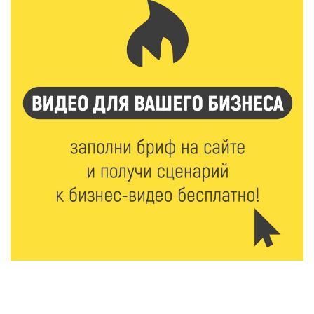
8 Авг 2026 10:37
383
Арбуз без риска: на что обратить внимание при
покупке — советы Роскачества
8 Авг 2026 10:21
847
Виталий Королев рассказал о доступном спорте
для жителей Верхневолжья
8 Авг 2026 09:18
368
«Эстафету чемпионов» провели на площади
Оленинского Дома культуры
8 Авг 2026 07:58
455
В Нелидово открылся бассейн
8 Авг 2026 05:02
441