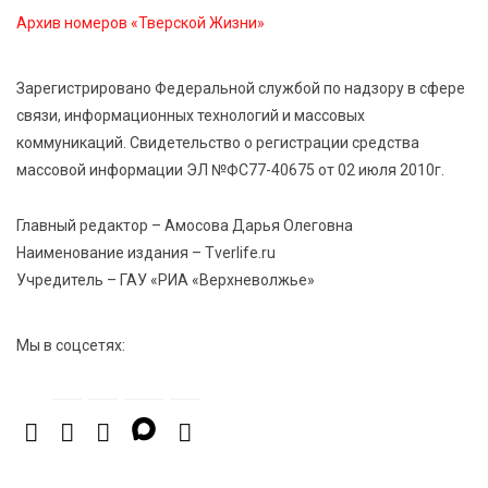
В Тверской области провели Арбузный книжный
Архив номеров «Тверской Жизни»
день
Зарегистрировано Федеральной службой по надзору в сфере
7 Авг 2026 23:02
548
связи, информационных технологий и массовых
В Тверской области стартовала четвертая смена:
коммуникаций. Свидетельство о регистрации средства
инспекторы ГИБДД напомнили школьникам
правила безопасности в автобусах
массовой информации ЭЛ №ФС77-40675 от 02 июля 2010г.
Главный редактор – Амосова Дарья Олеговна
Наименование издания – Tverlife.ru
Учредитель – ГАУ «РИА «Верхневолжье»
Мы в соцсетях: