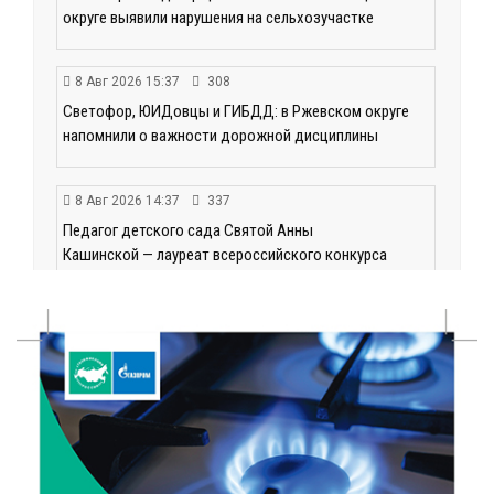
округе выявили нарушения на сельхозучастке
8 Авг 2026 15:37
308
Светофор, ЮИДовцы и ГИБДД: в Ржевском округе
напомнили о важности дорожной дисциплины
8 Авг 2026 14:37
337
Педагог детского сада Святой Анны
Кашинской — лауреат всероссийского конкурса
8 Авг 2026 14:23
283
Тверские экологи сняли на видео медвежий обед
8 Авг 2026 14:14
432
Виталий Королев запустил веловолну на Волге в
Калязине