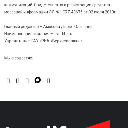
профессиональных спортсменов
коммуникаций. Свидетельство о регистрации средства
массовой информации ЭЛ №ФС77-40675 от 02 июля 2010г.
7 Авг 2026 15:02
944
От звёздочек к чемпионам: в Твери отметили
Главный редактор – Амосова Дарья Олеговна
заслуги тренеров и атлетов
Наименование издания – Tverlife.ru
Учредитель – ГАУ «РИА «Верхневолжье»
7 Авг 2026 14:46
177
Медицина стала самым популярным направлением у
Мы в соцсетях:
абитуриентов в 2026 году