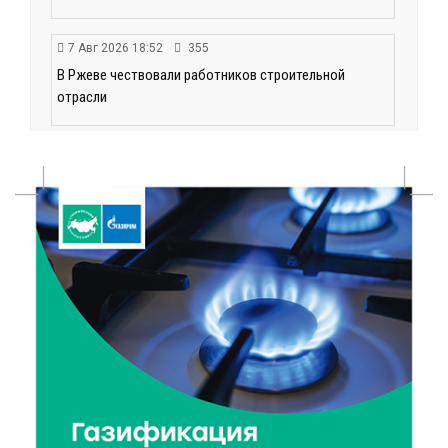
7 Авг 2026 18:52
355
В Ржеве чествовали работников строительной
отрасли
7 Авг 2026 18:10
87
Зарядка со стражем порядка объединила детей в
«Чайке»
7 Авг 2026 18:02
277
В Нило-Столобенской пустыни началась
реставрация фасада исторической
Крестовоздвиженской церкви
7 Авг 2026 18:01
124
День арбуза отметили ребята в Андреапольском
Доме культуры