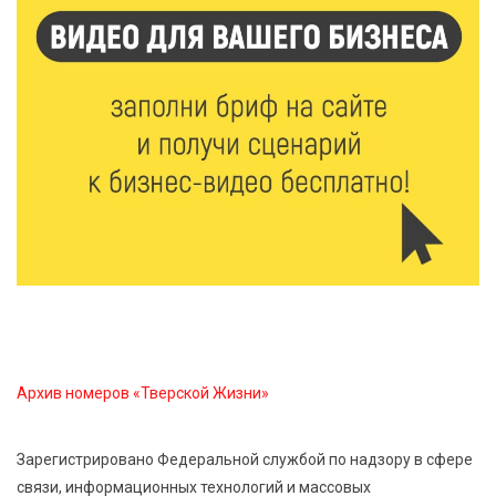
7 Авг 2026 15:37
159
Жителям Тверской области напомнили об
опасности домашних заготовок
7 Авг 2026 15:32
176
Золотой век “Горьковки”: как А. М. Кузнецова
изменила библиотечную жизнь Верхневолжья
7 Авг 2026 15:30
151
«Россети Центр» отремонтировали почти 270
трансформаторных подстанций и более 146 км ЛЭП
в Тверской области
Архив номеров «Тверской Жизни»
7 Авг 2026 15:10
141
На Петербургском марафоне «Пушкин — Петербург»
Зарегистрировано Федеральной службой по надзору в сфере
появится новая беговая трасса для
связи, информационных технологий и массовых