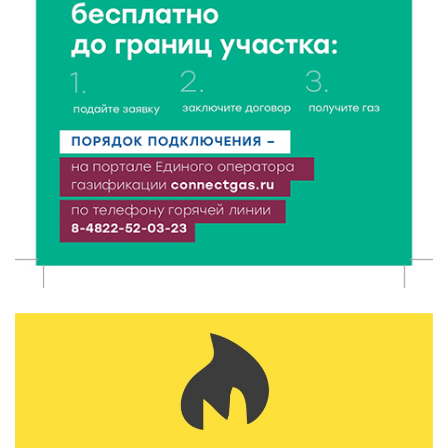
7 Авг 2026 17:02
179
Названы первые победители программы «Земский
работник культуры» в Тверской области
7 Авг 2026 16:32
317
Без прав и лицензий: итоги проверки таксистов в
Твери
7 Авг 2026 16:02
277
Сладкая программа в Твери: дегустация мёда и
рассказ о жизни пчёл
7 Авг 2026 15:41
155
Открыт набор на программу амбассадоров для
студентов российских вузов