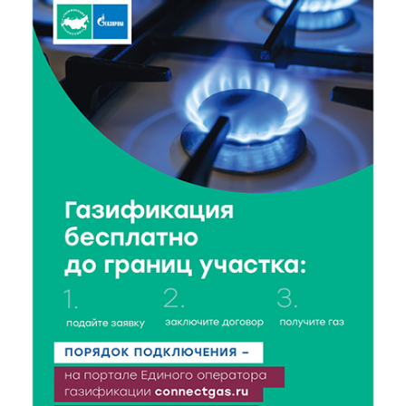
в 2026 году?
8 Авг 2026 12:37
192
Забыл вещи в транспорте? Рассказываем, что ждёт
пассажиров по новым правилам
8 Авг 2026 12:12
162
Более 40 миллионов на металлургию получил бизнес
Твери
8 Авг 2026 11:37
264
От теории до практики: в детских лагерях Тверской
области проходят «Дни безопасности»
8 Авг 2026 10:37
205
Арбуз без риска: на что обратить внимание при
покупке — советы Роскачества