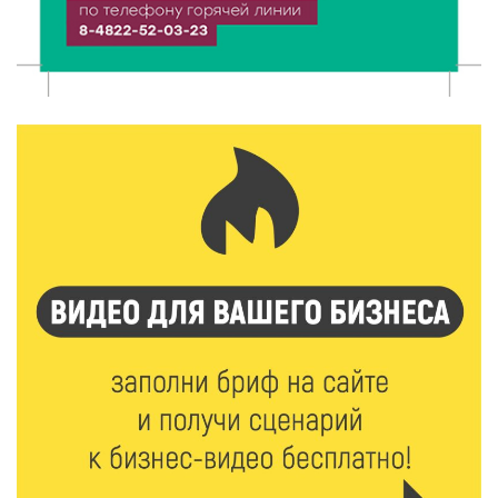
8 Авг 2026 10:21
141
Виталий Королев рассказал о доступном спорте
для жителей Верхневолжья
8 Авг 2026 09:18
190
«Эстафету чемпионов» провели на площади
Оленинского Дома культуры
8 Авг 2026 07:58
261
В Нелидово открылся бассейн
8 Авг 2026 05:02
271
В Тверской области провели Арбузный книжный
день