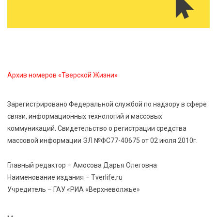
7 Авг 2026 23:02
344
В Тверской области стартовала четвертая смена:
инспекторы ГИБДД напомнили школьникам
правила безопасности в автобусах
7 Авг 2026 22:32
371
Архив номеров «Тверской Жизни»
Сотрудники УФСИН по Тверской области
поддержали Всероссийскую акцию ко Дню
физкультурника
Зарегистрировано Федеральной службой по надзору в сфере
связи, информационных технологий и массовых
7 Авг 2026 22:02
358
коммуникаций. Свидетельство о регистрации средства
Новые правила РЖД: пассажиров начнут
массовой информации ЭЛ №ФС77-40675 от 02 июля 2010г.
информировать об изменениях маршрута в
цифровом формате
Главный редактор – Амосова Дарья Олеговна
Наименование издания – Tverlife.ru
Учредитель – ГАУ «РИА «Верхневолжье»