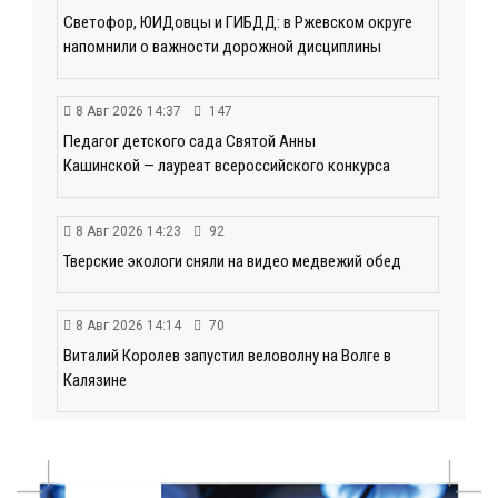
Светофор, ЮИДовцы и ГИБДД: в Ржевском округе
напомнили о важности дорожной дисциплины
8 Авг 2026 14:37
147
Педагог детского сада Святой Анны
Кашинской — лауреат всероссийского конкурса
8 Авг 2026 14:23
92
Тверские экологи сняли на видео медвежий обед
8 Авг 2026 14:14
70
Виталий Королев запустил веловолну на Волге в
Калязине
8 Авг 2026 13:37
240
Чем удивит X Международный фестиваль «Калитка»