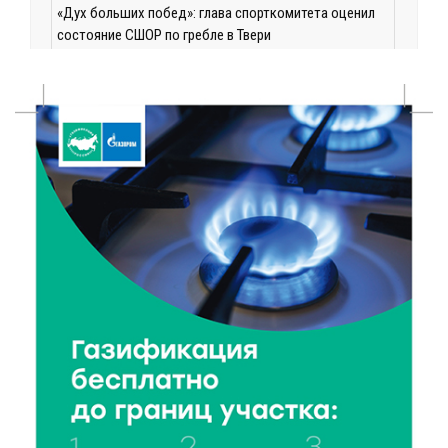
«Дух больших побед»: глава спорткомитета оценил
состояние СШОР по гребле в Твери
6 Авг 2026 17:01
297
День рождения Светофора: в детском саду № 6
прошел необычный урок безопасности
6 Авг 2026 16:41
471
В Твери пройдёт дополнительный день приёма в
колледжи
6 Авг 2026 16:37
281
Исследование: ежемесячная смена категорий
кешбэка создает волны спроса
6 Авг 2026 16:28
432
Тверские «Романтики» покорили Витебск своей