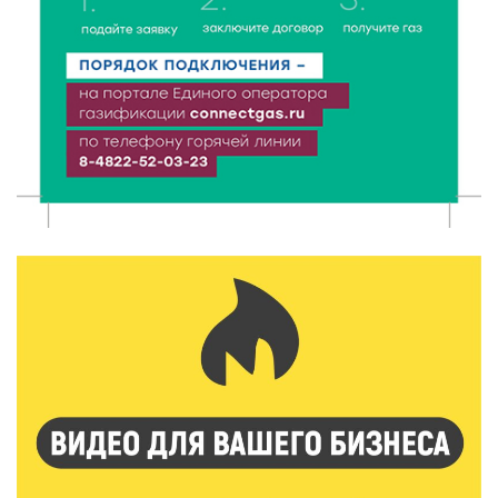
хореографией
6 Авг 2026 16:08
519
Виталий Королев наградил строителей и
анонсировал новые проекты
6 Авг 2026 16:02
232
Объем выдачи ипотеки в России вырос на 38%
6 Авг 2026 16:01
255
Калининские футболисты представят Тверскую
область на всероссийском марафоне «Земля
спорта»
6 Авг 2026 15:48
581
Голубев проверил школы и детсады Зубцова к 1
сентября