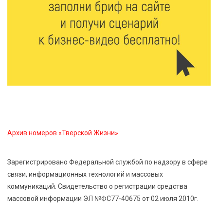
6 Авг 2026 15:01
325
От Твери до Москвы: выставка художника
Владимира Васильева о героях СВО проходит в РГБ
6 Авг 2026 14:55
300
В Твери создали соединения для кормовых
добавок, повышающие продуктивность
сельхозживотных
Архив номеров «Тверской Жизни»
6 Авг 2026 14:01
298
Мультфильм своими руками: в Твери дети сняли
Зарегистрировано Федеральной службой по надзору в сфере
ленту по мотивам басни «Карась»
связи, информационных технологий и массовых
коммуникаций. Свидетельство о регистрации средства
6 Авг 2026 13:38
428
массовой информации ЭЛ №ФС77-40675 от 02 июля 2010г.
Виталий Королев: Тверская область станет