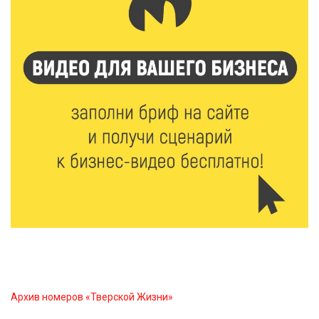
6 Авг 2026 18:18
373
Большие деньги для большой модернизации
тверских заводов
6 Авг 2026 18:01
290
«Дух больших побед»: глава спорткомитета оценил
состояние СШОР по гребле в Твери
6 Авг 2026 17:01
337
День рождения Светофора: в детском саду № 6
прошел необычный урок безопасности
6 Авг 2026 16:41
510
В Твери пройдёт дополнительный день приёма в
колледжи
Архив номеров «Тверской Жизни»