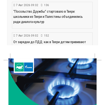
7 Авг 2026 09:32
136
“Посольство Дружбы” стартовало в Твери:
школьники из Твери и Палестины объединились
ради диалога культур
7 Авг 2026 09:02
152
От зарядки до ПДД: как в Твери детям прививают
здоровый образ жизни и навыки дорожной
безопасности
6 Авг 2026 23:07
384
От ливней к ясным дням: как изменится погода в
Твери в начале августа
6 Авг 2026 22:02
375
В Твери прошла акция «Светлячок»: как сделать
ребенка видимым для водителей в любую погоду