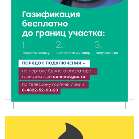
6 Авг 2026 21:15
314
Водителям региона напоминают о правилах
перевозки детей в машине
6 Авг 2026 21:01
353
Триумф на воде: Тверская область взяла 13 медалей
и командный зачёт первенства России по гребле
6 Авг 2026 20:01
517
Тверские школьники покорили Дальний Восток:
итоги смены в ВДЦ «Океан»
6 Авг 2026 19:01
520
Забота о пациентах и врачах: в ГКБ №7 стало ещё
комфортнее