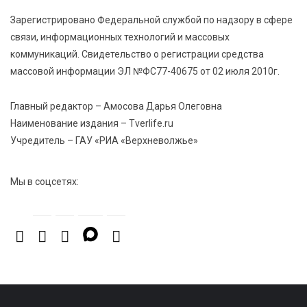
6 Авг 2026 16:37
319
Зарегистрировано Федеральной службой по надзору в сфере
Исследование: ежемесячная смена категорий
связи, информационных технологий и массовых
кешбэка создает волны спроса
коммуникаций. Свидетельство о регистрации средства
массовой информации ЭЛ №ФС77-40675 от 02 июля 2010г.
6 Авг 2026 16:28
484
Тверские «Романтики» покорили Витебск своей
Главный редактор – Амосова Дарья Олеговна
хореографией
Наименование издания – Tverlife.ru
Учредитель – ГАУ «РИА «Верхневолжье»
Мы в соцсетях: