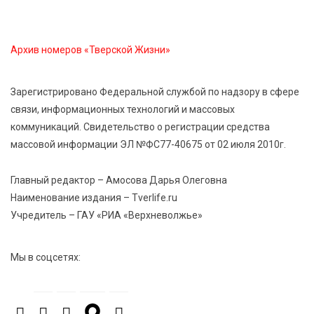
Виталий Королев дал старт новым туристическим
проектам в регионе
Архив номеров «Тверской Жизни»
5 Авг 2026 15:32
380
В Калининском округе отметят День
Зарегистрировано Федеральной службой по надзору в сфере
физкультурника масштабной Спартакиадой
связи, информационных технологий и массовых
коммуникаций. Свидетельство о регистрации средства
массовой информации ЭЛ №ФС77-40675 от 02 июля 2010г.
5 Авг 2026 15:25
268
Около 2300 учащихся школ и колледжей прошли
обучение в УМЦ «Авангард» при ВУЦ ТвГТУ
Главный редактор – Амосова Дарья Олеговна
Наименование издания – Tverlife.ru
Учредитель – ГАУ «РИА «Верхневолжье»
5 Авг 2026 15:02
356
От детских зон до полётов на шарах: в парке
«Гришкино» готовят масштабный праздник
Мы в соцсетях:
5 Авг 2026 14:44
250
Россияне полюбили «раскладушки» и «книжки»