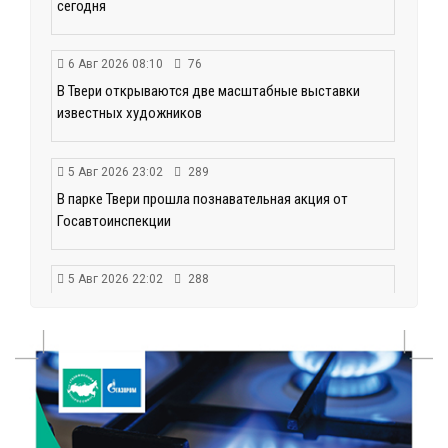
сегодня
6 Авг 2026 08:10
76
В Твери открываются две масштабные выставки
известных художников
5 Авг 2026 23:02
289
В парке Твери прошла познавательная акция от
Госавтоинспекции
5 Авг 2026 22:02
288
Названы самые грамотные профессии по итогам
«Тотального диктанта»
5 Авг 2026 21:02
296
От детских площадок до спортивных арен: в
Калининском округе подвели итоги программы