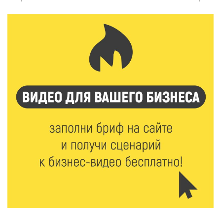
необычная лекция об истории танцевальной
музыки
5 Авг 2026 17:07
343
Завершается обустройство трассы
Витязи — Духовщина — Белый — Нелидово в
Тверской области
5 Авг 2026 16:32
361
«Зарядка со стражем порядка»: как в Нелидово
приобщают детей к здоровому образу жизни
5 Авг 2026 16:02
314
Спорт и дисциплина: транспортные полицейские
Вышнего Волочка провели зарядку для школьников
5 Авг 2026 15:56
490