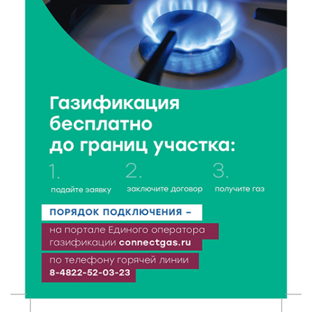
поддержки местных инициатив
5 Авг 2026 20:02
256
Большая гонка на Волге: 8 августа Калязин станет
центром всероссийского велоспорта
5 Авг 2026 19:02
346
Туристический азарт и командный дух: в
Максатихинском округе завершился молодёжный
фестиваль
5 Авг 2026 18:42
257
Виталий Королев: 58 пространств благоустроят в
Верхневолжье
5 Авг 2026 18:07
310
От Святого Августина до кислотных рейвов: