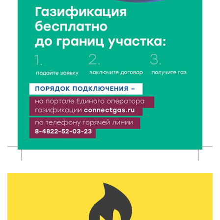
в 2026 году?
8 Авг 2026 12:37
324
Забыл вещи в транспорте? Рассказываем, что ждёт
пассажиров по новым правилам
8 Авг 2026 12:12
997
Более 40 миллионов на металлургию получил бизнес
Твери
8 Авг 2026 11:37
353
От теории до практики: в детских лагерях Тверской
области проходят «Дни безопасности»
8 Авг 2026 10:37
318
Арбуз без риска: на что обратить внимание при
покупке — советы Роскачества