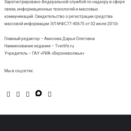
Зарегистрировано Федеральной службой по надзору в сфере
7 Авг 2026 23:02
495
связи, информационных технологий и массовых
В Тверской области стартовала четвертая смена:
коммуникаций. Свидетельство о регистрации средства
инспекторы ГИБДД напомнили школьникам
правила безопасности в автобусах
массовой информации ЭЛ №ФС77-40675 от 02 июля 2010г.
Главный редактор – Амосова Дарья Олеговна
Наименование издания – Tverlife.ru
Учредитель – ГАУ «РИА «Верхневолжье»
Мы в соцсетях: