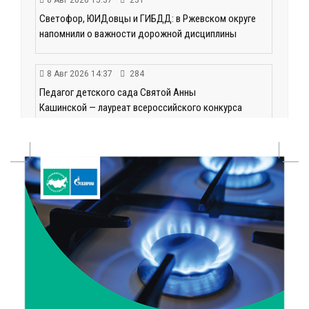
Светофор, ЮИДовцы и ГИБДД: в Ржевском округе
напомнили о важности дорожной дисциплины
8 Авг 2026 14:37
284
Педагог детского сада Святой Анны
Кашинской — лауреат всероссийского конкурса
8 Авг 2026 14:23
202
Тверские экологи сняли на видео медвежий обед
8 Авг 2026 14:14
330
Виталий Королев запустил веловолну на Волге в
Калязине
8 Авг 2026 13:37
554
Чем удивит X Международный фестиваль «Калитка»