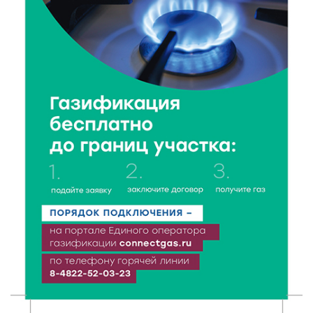
8 Авг 2026 14:23
92
Тверские экологи сняли на видео медвежий обед
8 Авг 2026 14:14
70
Виталий Королев запустил веловолну на Волге в
Калязине
8 Авг 2026 13:37
240
Чем удивит X Международный фестиваль «Калитка»
в 2026 году?
8 Авг 2026 12:37
192
Забыл вещи в транспорте? Рассказываем, что ждёт
пассажиров по новым правилам
8 Авг 2026 12:12
162