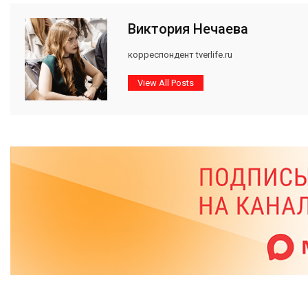
Виктория Нечаева
корреспондент tverlife.ru
View All Posts