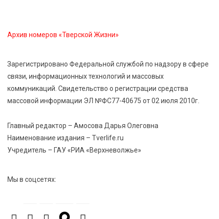
Оленинского Дома культуры
Архив номеров «Тверской Жизни»
8 Авг 2026 07:58
261
В Нелидово открылся бассейн
Зарегистрировано Федеральной службой по надзору в сфере
связи, информационных технологий и массовых
8 Авг 2026 05:02
271
коммуникаций. Свидетельство о регистрации средства
В Тверской области провели Арбузный книжный
массовой информации ЭЛ №ФС77-40675 от 02 июля 2010г.
день
Главный редактор – Амосова Дарья Олеговна
7 Авг 2026 23:02
344
Наименование издания – Tverlife.ru
В Тверской области стартовала четвертая смена:
Учредитель – ГАУ «РИА «Верхневолжье»
инспекторы ГИБДД напомнили школьникам
правила безопасности в автобусах
Мы в соцсетях:
7 Авг 2026 22:32
371
Сотрудники УФСИН по Тверской области
поддержали Всероссийскую акцию ко Дню