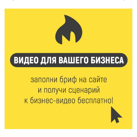
Более 40 миллионов на металлургию получил бизнес
Твери
8 Авг 2026 11:37
264
От теории до практики: в детских лагерях Тверской
области проходят «Дни безопасности»
8 Авг 2026 10:37
205
Арбуз без риска: на что обратить внимание при
покупке — советы Роскачества
8 Авг 2026 10:21
141
Виталий Королев рассказал о доступном спорте
для жителей Верхневолжья
8 Авг 2026 09:18
190
«Эстафету чемпионов» провели на площади