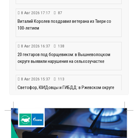
8 Авг 2026 17:17
87
Виталий Королев поздравил ветерана из Твери со
100-летием
8 Авг 2026 16:37
138
20 гектаров под борщевиком: в Вышневолоцком
округе выявили нарушения на сельхозучастке
8 Авг 2026 15:37
113
Светофор, ЮИДовцы и ГИБДД: в Ржевском округе
напомнили о важности дорожной дисциплины
8 Авг 2026 14:37
147
Педагог детского сада Святой Анны
Кашинской — лауреат всероссийского конкурса