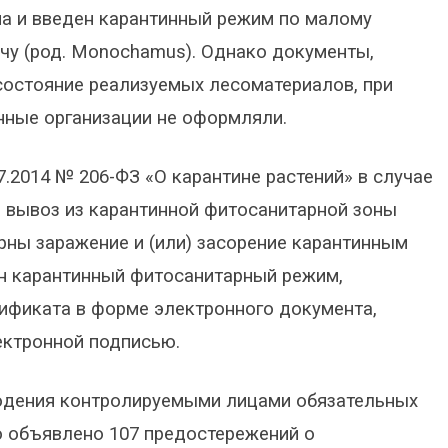
на и введен карантинный режим по малому
чу (род. Monochamus). Однако документы,
остояние реализуемых лесоматериалов, при
нные организации не оформляли.
07.2014 № 206-ФЗ «О карантине растений» в случае
 вывоз из карантинной фитосанитарной зоны
рны заражение и (или) засорение карантинным
ен карантинный фитосанитарный режим,
тификата в форме электронного документа,
ектронной подписью.
юдения контролируемыми лицами обязательных
о объявлено 107 предостережений о