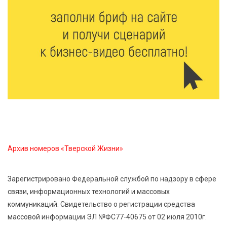
6 Авг 2026 16:28
472
Тверские «Романтики» покорили Витебск своей
хореографией
6 Авг 2026 16:08
576
Виталий Королев наградил строителей и
анонсировал новые проекты
6 Авг 2026 16:02
257
Объем выдачи ипотеки в России вырос на 38%
Архив номеров «Тверской Жизни»
6 Авг 2026 16:01
282
Калининские футболисты представят Тверскую
Зарегистрировано Федеральной службой по надзору в сфере
область на всероссийском марафоне «Земля
связи, информационных технологий и массовых
спорта»
коммуникаций. Свидетельство о регистрации средства
массовой информации ЭЛ №ФС77-40675 от 02 июля 2010г.
6 Авг 2026 15:48
631