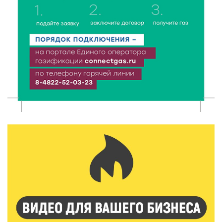
6 Авг 2026 18:01
290
«Дух больших побед»: глава спорткомитета оценил
состояние СШОР по гребле в Твери
6 Авг 2026 17:01
337
День рождения Светофора: в детском саду № 6
прошел необычный урок безопасности
6 Авг 2026 16:41
510
В Твери пройдёт дополнительный день приёма в
колледжи
6 Авг 2026 16:37
319
Исследование: ежемесячная смена категорий
кешбэка создает волны спроса