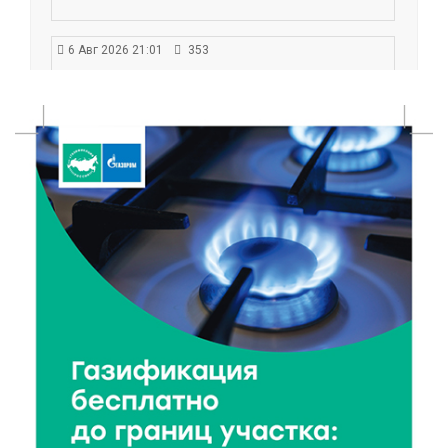
6 Авг 2026 21:01
353
Триумф на воде: Тверская область взяла 13 медалей
и командный зачёт первенства России по гребле
6 Авг 2026 20:01
505
Тверские школьники покорили Дальний Восток:
итоги смены в ВДЦ «Океан»
6 Авг 2026 19:01
507
Забота о пациентах и врачах: в ГКБ №7 стало ещё
комфортнее
6 Авг 2026 18:18
362
Большие деньги для большой модернизации
тверских заводов