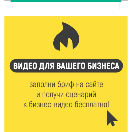
7 Авг 2026 13:02
162
Как уберечься от клещей: рекомендации
Роспотребнадзора и текущая статистика
7 Авг 2026 12:36
216
От танцев до спорта: в Твери на семи площадках
пройдут праздничные мероприятия
7 Авг 2026 12:32
147
Маткапитал в деле: свыше 1900 тверских семей
оплатили образование детей в 2026 году
7 Авг 2026 12:02
144
Ребёнок, жизнь, семья: жители Твери назвали
главные подарки в своей жизни