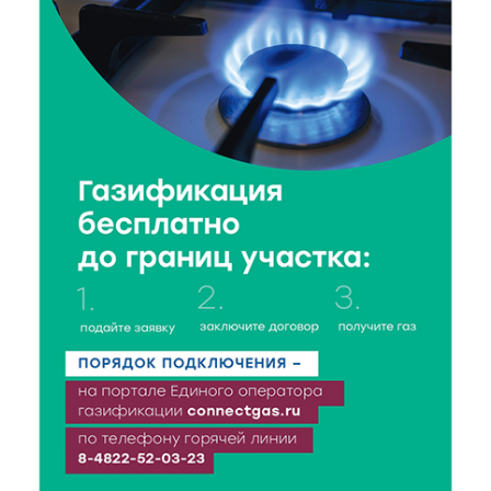
заслуги тренеров и атлетов
7 Авг 2026 14:46
80
Медицина стала самым популярным направлением у
абитуриентов в 2026 году
7 Авг 2026 14:31
117
От сортировки мусора до жилья для ветеранов СВО:
Владимир Васильев посетил СНТ в Твери
7 Авг 2026 14:02
127
Владимир Васильев получил удостоверение
кандидата в депутаты Госдумы IX созыва
7 Авг 2026 13:32
165
В Старице состоится бесплатный фестиваль
авиамоделей