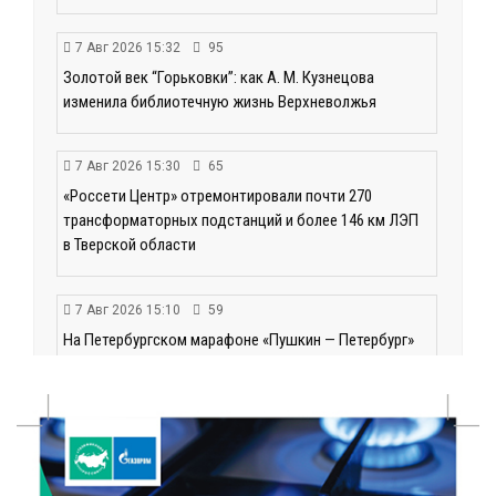
7 Авг 2026 15:32
95
Золотой век “Горьковки”: как А. М. Кузнецова
изменила библиотечную жизнь Верхневолжья
7 Авг 2026 15:30
65
«Россети Центр» отремонтировали почти 270
трансформаторных подстанций и более 146 км ЛЭП
в Тверской области
7 Авг 2026 15:10
59
На Петербургском марафоне «Пушкин — Петербург»
появится новая беговая трасса для
профессиональных спортсменов
7 Авг 2026 15:02
430
От звёздочек к чемпионам: в Твери отметили