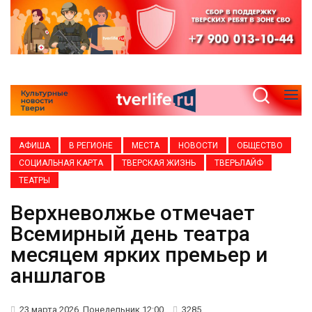
АФИША
В РЕГИОНЕ
МЕСТА
НОВОСТИ
ОБЩЕСТВО
СОЦИАЛЬНАЯ КАРТА
ТВЕРСКАЯ ЖИЗНЬ
ТВЕРЬЛАЙФ
ТЕАТРЫ
Верхневолжье отмечает
Всемирный день театра
месяцем ярких премьер и
аншлагов
23 марта 2026, Понедельник 12:00
3285