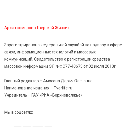
7 Авг 2026 11:44
233
Виталий Королев увеличил выплату контрактникам
до 2,5 миллиона рублей
Архив номеров «Тверской Жизни»
7 Авг 2026 11:33
898
Зарегистрировано Федеральной службой по надзору в сфере
Новые профессии открывают тверичам путь к
связи, информационных технологий и массовых
карьерному росту
коммуникаций. Свидетельство о регистрации средства
массовой информации ЭЛ №ФС77-40675 от 02 июля 2010г.
7 Авг 2026 11:32
186
Спрос растёт: жители других регионов активнее
Главный редактор – Амосова Дарья Олеговна
оформляют недвижимость в Тверской области
Наименование издания – Tverlife.ru
Учредитель – ГАУ «РИА «Верхневолжье»
Мы в соцсетях: