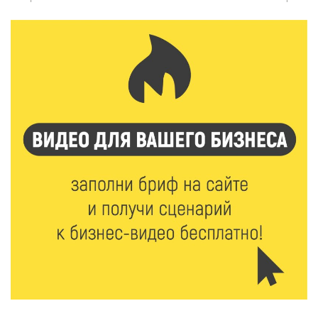
6 Авг 2026 15:48
242
Голубев проверил школы и детсады Зубцова к 1
сентября
6 Авг 2026 15:01
129
От Твери до Москвы: выставка художника
Владимира Васильева о героях СВО проходит в РГБ
6 Авг 2026 14:55
119
В Твери создали соединения для кормовых
добавок, повышающие продуктивность
сельхозживотных
6 Авг 2026 14:01
157
Мультфильм своими руками: в Твери дети сняли
ленту по мотивам басни «Карась»