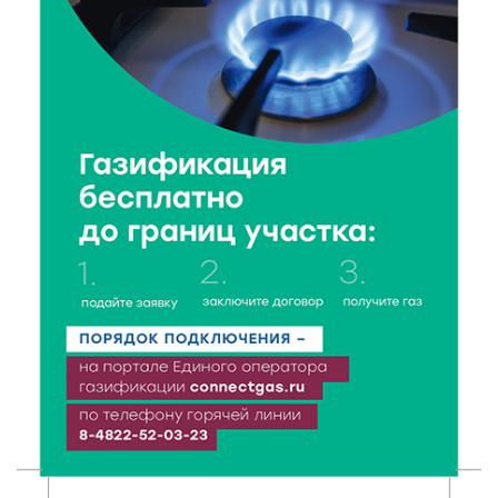
6 Авг 2026 16:28
154
Тверские «Романтики» покорили Витебск своей
хореографией
6 Авг 2026 16:08
189
Виталий Королев наградил строителей и
анонсировал новые проекты
6 Авг 2026 16:02
74
Объем выдачи ипотеки в России вырос на 38%
6 Авг 2026 16:01
114
Калининские футболисты представят Тверскую
область на всероссийском марафоне «Земля
спорта»