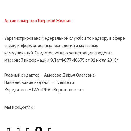
6 Авг 2026 13:38
227
Виталий Королев: Тверская область станет
спортивной столицей России
Архив номеров «Тверской Жизни»
6 Авг 2026 13:02
230
Зарегистрировано Федеральной службой по надзору в сфере
Рынок труда 2026: где в Тверской области самые
связи, информационных технологий и массовых
высокие зарплаты и как изменились доходы
коммуникаций. Свидетельство о регистрации средства
массовой информации ЭЛ №ФС77-40675 от 02 июля 2010г.
6 Авг 2026 12:43
2529
Водителям автобусов в Тверской области
Главный редактор – Амосова Дарья Олеговна
компенсируют ипотеку
Наименование издания – Tverlife.ru
Учредитель – ГАУ «РИА «Верхневолжье»
6 Авг 2026 12:01
166
Развитие надпрофессиональных компетенций:
Мы в соцсетях:
студенческий актив ТвГМУ посетил культурную
столицу России