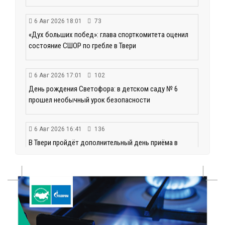
6 Авг 2026 18:01
73
«Дух больших побед»: глава спорткомитета оценил
состояние СШОР по гребле в Твери
6 Авг 2026 17:01
102
День рождения Светофора: в детском саду № 6
прошел необычный урок безопасности
6 Авг 2026 16:41
136
В Твери пройдёт дополнительный день приёма в
колледжи
6 Авг 2026 16:37
67
Исследование: ежемесячная смена категорий
кешбэка создает волны спроса