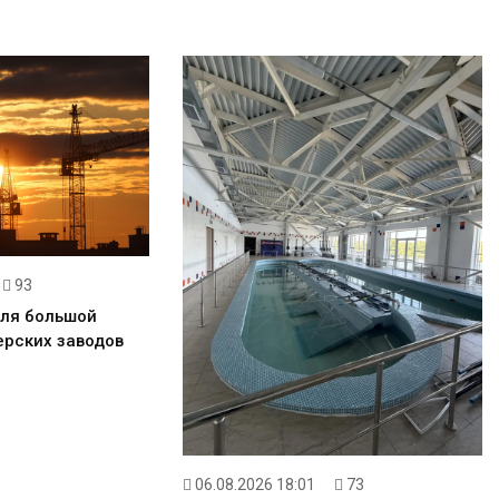
93
для большой
ерских заводов
06.08.2026 18:01
73