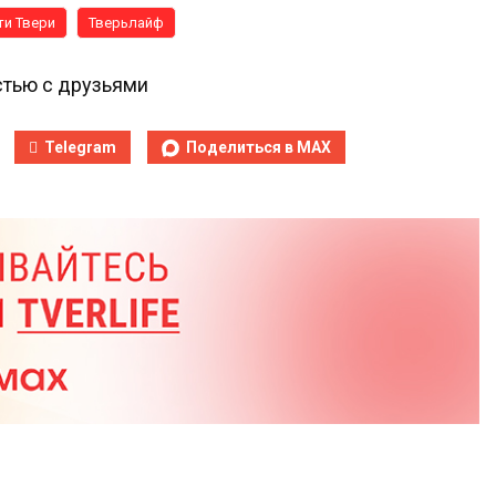
и Твери
Тверьлайф
тью с друзьями
Telegram
Поделиться в MAX