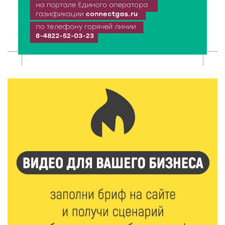
Более 40 миллионов на металлургию получил бизнес
Твери
8 Авг 2026 11:37
384
От теории до практики: в детских лагерях Тверской
области проходят «Дни безопасности»
8 Авг 2026 10:37
360
Арбуз без риска: на что обратить внимание при
покупке — советы Роскачества
8 Авг 2026 10:21
714
Виталий Королев рассказал о доступном спорте
для жителей Верхневолжья
8 Авг 2026 09:18
355
«Эстафету чемпионов» провели на площади