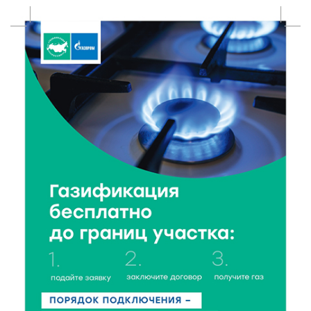
8 Авг 2026 14:23
243
Тверские экологи сняли на видео медвежий обед
8 Авг 2026 14:14
397
Виталий Королев запустил веловолну на Волге в
Калязине
8 Авг 2026 13:37
623
Чем удивит X Международный фестиваль «Калитка»
в 2026 году?
8 Авг 2026 12:37
353
Забыл вещи в транспорте? Рассказываем, что ждёт
пассажиров по новым правилам
8 Авг 2026 12:12
1165