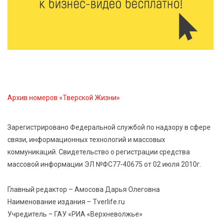
Оленинского Дома культуры
8 Авг 2026 07:58
442
В Нелидово открылся бассейн
8 Авг 2026 05:02
414
В Тверской области провели Арбузный книжный
Архив номеров «Тверской Жизни»
день
Зарегистрировано Федеральной службой по надзору в сфере
7 Авг 2026 23:02
535
связи, информационных технологий и массовых
В Тверской области стартовала четвертая смена:
коммуникаций. Свидетельство о регистрации средства
инспекторы ГИБДД напомнили школьникам
правила безопасности в автобусах
массовой информации ЭЛ №ФС77-40675 от 02 июля 2010г.
Главный редактор – Амосова Дарья Олеговна
Наименование издания – Tverlife.ru
Учредитель – ГАУ «РИА «Верхневолжье»