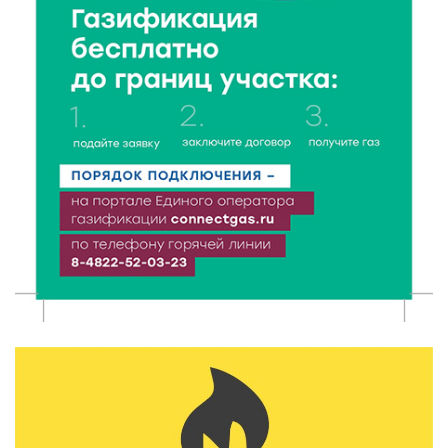
6 Авг 2026 11:31
180
Уйти красиво: как жители Твери расстаются с
работодателями
6 Авг 2026 11:25
191
В Твери обновили отделение гнойной хирургии
6 Авг 2026 11:01
167
Как правильно сжигать мусор на участке: советы
спасателей жителям Тверской области
6 Авг 2026 10:01
145
Спорт, энергия и мастер-классы: в Твери прошла
акция «Зарядка со стражем порядка»
6 Авг 2026 09:01
175