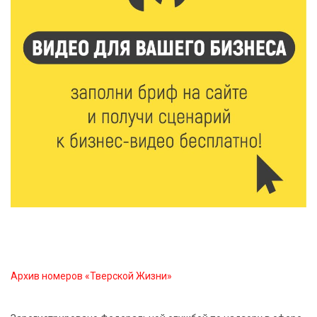
От хип-хопа до латины: как провести вечер 6
августа с пользой и драйвом
6 Авг 2026 08:40
174
Переменная облачность и кратковременный
дождь: что ждёт жителей Тверской области
сегодня
6 Авг 2026 08:10
243
В Твери открываются две масштабные выставки
известных художников
5 Авг 2026 23:02
442
В парке Твери прошла познавательная акция от
Госавтоинспекции
Архив номеров «Тверской Жизни»
5 Авг 2026 22:02
400