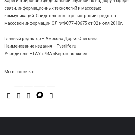
Зарегистрировано Федеральной службой по надзору в сфере
Названы самые грамотные профессии по итогам
связи, информационных технологий и массовых
«Тотального диктанта»
коммуникаций. Свидетельство о регистрации средства
массовой информации ЭЛ №ФС77-40675 от 02 июля 2010г.
5 Авг 2026 21:02
407
От детских площадок до спортивных арен: в
Главный редактор – Амосова Дарья Олеговна
Калининском округе подвели итоги программы
Наименование издания – Tverlife.ru
поддержки местных инициатив
Учредитель – ГАУ «РИА «Верхневолжье»
Мы в соцсетях: