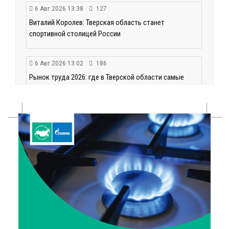
6 Авг 2026 13:38
127
Виталий Королев: Тверская область станет
спортивной столицей России
6 Авг 2026 13:02
186
Рынок труда 2026: где в Тверской области самые
высокие зарплаты и как изменились доходы
6 Авг 2026 12:43
207
Водителям автобусов в Тверской области
компенсируют ипотеку
6 Авг 2026 12:01
128
Развитие надпрофессиональных компетенций:
студенческий актив ТвГМУ посетил культурную
столицу России