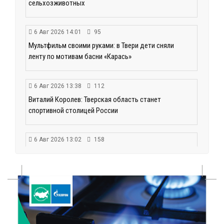
сельхозживотных
6 Авг 2026 14:01
95
Мультфильм своими руками: в Твери дети сняли
ленту по мотивам басни «Карась»
6 Авг 2026 13:38
112
Виталий Королев: Тверская область станет
спортивной столицей России
6 Авг 2026 13:02
158
Рынок труда 2026: где в Тверской области самые
высокие зарплаты и как изменились доходы
6 Авг 2026 12:01
115
Развитие надпрофессиональных компетенций:
студенческий актив ТвГМУ посетил культурную