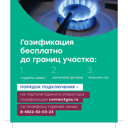
столицу России
6 Авг 2026 11:31
169
Уйти красиво: как жители Твери расстаются с
работодателями
6 Авг 2026 11:25
177
В Твери обновили отделение гнойной хирургии
6 Авг 2026 11:01
151
Как правильно сжигать мусор на участке: советы
спасателей жителям Тверской области
6 Авг 2026 10:01
133
Спорт, энергия и мастер-классы: в Твери прошла
акция «Зарядка со стражем порядка»