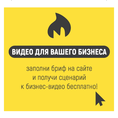
6 Авг 2026 09:01
159
От хип-хопа до латины: как провести вечер 6
августа с пользой и драйвом
6 Авг 2026 08:40
163
Переменная облачность и кратковременный
дождь: что ждёт жителей Тверской области
сегодня
6 Авг 2026 08:10
229
В Твери открываются две масштабные выставки
известных художников
5 Авг 2026 23:02
442
В парке Твери прошла познавательная акция от
Госавтоинспекции