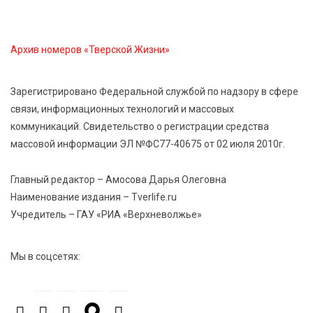
5 Авг 2026 22:02
400
Названы самые грамотные профессии по итогам
Архив номеров «Тверской Жизни»
«Тотального диктанта»
Зарегистрировано Федеральной службой по надзору в сфере
5 Авг 2026 21:02
394
связи, информационных технологий и массовых
От детских площадок до спортивных арен: в
коммуникаций. Свидетельство о регистрации средства
Калининском округе подвели итоги программы
массовой информации ЭЛ №ФС77-40675 от 02 июля 2010г.
поддержки местных инициатив
Главный редактор – Амосова Дарья Олеговна
5 Авг 2026 20:02
306
Наименование издания – Tverlife.ru
Большая гонка на Волге: 8 августа Калязин станет
Учредитель – ГАУ «РИА «Верхневолжье»
центром всероссийского велоспорта
Мы в соцсетях:
5 Авг 2026 19:02
411
Туристический азарт и командный дух: в
Максатихинском округе завершился молодёжный
фестиваль