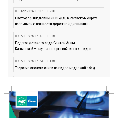
8 Авг 2026 15:37
208
Светофор, ЮИДовцы и ГИБДД: в Ржевском округе
напомнили о важности дорожной дисциплины
8 Авг 2026 14:37
246
Педагог детского сада Святой Анны
Кашинской — лауреат всероссийского конкурса
8 Авг 2026 14:23
186
Тверские экологи сняли на видео медвежий обед
8 Авг 2026 14:14
257
Виталий Королев запустил веловолну на Волге в
Калязине
8 Авг 2026 13:37
478
Чем удивит X Международный фестиваль «Калитка»
в 2026 году?