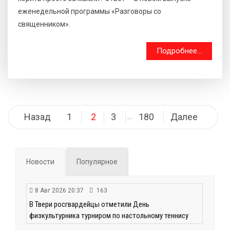
еженедельной программы «Разговоры со
священником».
Подробнее...
Навигация
Назад
1
2
3
180
Далее
…
по
записям
Новости
Популярное
8 Авг 2026 20:37
163
В Твери росгвардейцы отметили День
физкультурника турниром по настольному теннису