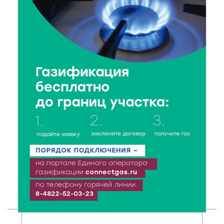
8 Авг 2026 12:37
295
Забыл вещи в транспорте? Рассказываем, что ждёт
пассажиров по новым правилам
8 Авг 2026 12:12
839
Более 40 миллионов на металлургию получил бизнес
Твери
8 Авг 2026 11:37
330
От теории до практики: в детских лагерях Тверской
области проходят «Дни безопасности»
8 Авг 2026 10:37
292
Арбуз без риска: на что обратить внимание при
покупке — советы Роскачества
8 Авг 2026 10:21
416