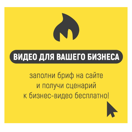
Виталий Королев рассказал о доступном спорте
для жителей Верхневолжья
8 Авг 2026 09:18
268
«Эстафету чемпионов» провели на площади
Оленинского Дома культуры
8 Авг 2026 07:58
370
В Нелидово открылся бассейн
8 Авг 2026 05:02
362
В Тверской области провели Арбузный книжный
день
7 Авг 2026 23:02
442
В Тверской области стартовала четвертая смена:
инспекторы ГИБДД напомнили школьникам
правила безопасности в автобусах