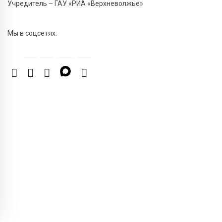
Учредитель – ГАУ «РИА «Верхневолжье»
6 Авг 2026 11:31
312
Уйти красиво: как жители Твери расстаются с
Мы в соцсетях:
работодателями