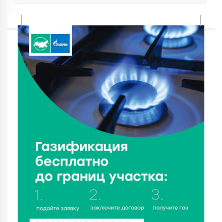
В Твери пройдёт дополнительный день приёма в
колледжи
6 Авг 2026 16:37
117
Исследование: ежемесячная смена категорий
кешбэка создает волны спроса
6 Авг 2026 16:28
183
Тверские «Романтики» покорили Витебск своей
хореографией
6 Авг 2026 16:08
201
Виталий Королев наградил строителей и
анонсировал новые проекты
6 Авг 2026 16:02
74
Объем выдачи ипотеки в России вырос на 38%