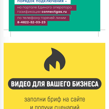
6 Авг 2026 16:01
114
Калининские футболисты представят Тверскую
область на всероссийском марафоне «Земля
спорта»
6 Авг 2026 15:48
254
Голубев проверил школы и детсады Зубцова к 1
сентября
6 Авг 2026 15:01
143
От Твери до Москвы: выставка художника
Владимира Васильева о героях СВО проходит в РГБ
6 Авг 2026 14:55
119
В Твери создали соединения для кормовых
добавок, повышающие продуктивность
сельхозживотных
6 Авг 2026 14:01
169