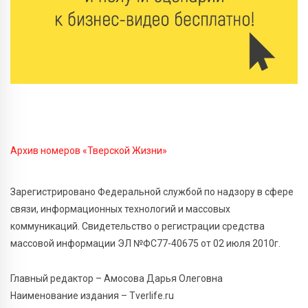
Мультфильм своими руками: в Твери дети сняли
ленту по мотивам басни «Карась»
6 Авг 2026 13:38
255
Виталий Королев: Тверская область станет
спортивной столицей России
6 Авг 2026 13:02
256
Рынок труда 2026: где в Тверской области самые
высокие зарплаты и как изменились доходы
Архив номеров «Тверской Жизни»
6 Авг 2026 12:43
3458
Зарегистрировано Федеральной службой по надзору в сфере
Водителям автобусов в Тверской области
связи, информационных технологий и массовых
компенсируют ипотеку
коммуникаций. Свидетельство о регистрации средства
массовой информации ЭЛ №ФС77-40675 от 02 июля 2010г.
6 Авг 2026 12:01
208
Развитие надпрофессиональных компетенций:
студенческий актив ТвГМУ посетил культурную
Главный редактор – Амосова Дарья Олеговна
столицу России
Наименование издания – Tverlife.ru