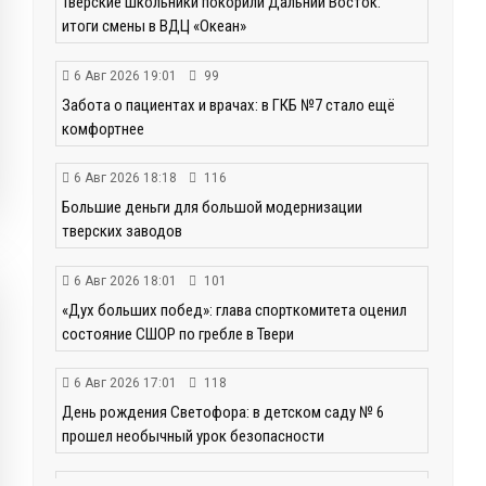
Тверские школьники покорили Дальний Восток:
итоги смены в ВДЦ «Океан»
6 Авг 2026 19:01
99
Забота о пациентах и врачах: в ГКБ №7 стало ещё
комфортнее
6 Авг 2026 18:18
116
Большие деньги для большой модернизации
тверских заводов
6 Авг 2026 18:01
101
«Дух больших побед»: глава спорткомитета оценил
состояние СШОР по гребле в Твери
6 Авг 2026 17:01
118
День рождения Светофора: в детском саду № 6
прошел необычный урок безопасности
6 Авг 2026 16:41
160