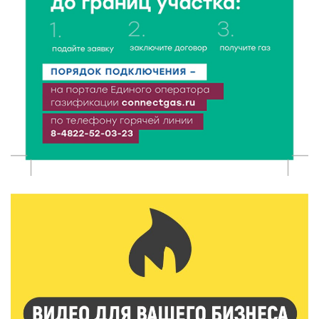
Более 40 миллионов на металлургию получил бизнес
Твери
8 Авг 2026 11:37
277
От теории до практики: в детских лагерях Тверской
области проходят «Дни безопасности»
8 Авг 2026 10:37
205
Арбуз без риска: на что обратить внимание при
покупке — советы Роскачества
8 Авг 2026 10:21
230
Виталий Королев рассказал о доступном спорте
для жителей Верхневолжья
8 Авг 2026 09:18
202
«Эстафету чемпионов» провели на площади