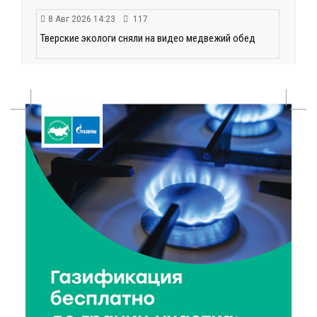
8 Авг 2026 14:23
117
Тверские экологи сняли на видео медвежий обед
8 Авг 2026 14:14
95
Виталий Королев запустил веловолну на Волге в
Калязине
8 Авг 2026 13:37
302
Чем удивит X Международный фестиваль «Калитка»
в 2026 году?
8 Авг 2026 12:37
203
Забыл вещи в транспорте? Рассказываем, что ждёт
пассажиров по новым правилам
8 Авг 2026 12:12
295