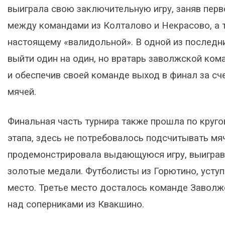
выиграла свою заключительную игру, заняв перв
между командами из Колталово и Некрасово, а 
настоящему «валидольной». В одной из последн
выйти один на один, но вратарь заволжской ко
и обеспечив своей команде выход в финал за с
мячей.
Финальная часть турнира также прошла по кругов
этапа, здесь не потребовалось подсчитывать м
продемонстрировала выдающуюся игру, выиграв 
золотые медали. Футболисты из Горютино, усту
место. Третье место досталось команде Заволж
над соперниками из Квакшино.