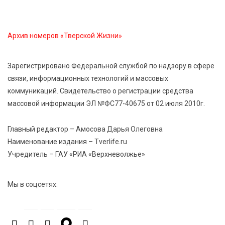
Сладкая программа в Твери: дегустация мёда и
рассказ о жизни пчёл
Архив номеров «Тверской Жизни»
7 Авг 2026 15:41
223
Открыт набор на программу амбассадоров для
Зарегистрировано Федеральной службой по надзору в сфере
студентов российских вузов
связи, информационных технологий и массовых
коммуникаций. Свидетельство о регистрации средства
массовой информации ЭЛ №ФС77-40675 от 02 июля 2010г.
7 Авг 2026 15:37
208
Жителям Тверской области напомнили об
опасности домашних заготовок
Главный редактор – Амосова Дарья Олеговна
Наименование издания – Tverlife.ru
Учредитель – ГАУ «РИА «Верхневолжье»
7 Авг 2026 15:32
302
Золотой век “Горьковки”: как А. М. Кузнецова
изменила библиотечную жизнь Верхневолжья
Мы в соцсетях:
7 Авг 2026 15:30
264
«Россети Центр» отремонтировали почти 270