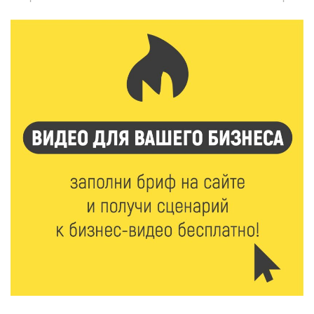
В Нило-Столобенской пустыни началась
реставрация фасада исторической
Крестовоздвиженской церкви
7 Авг 2026 18:01
216
День арбуза отметили ребята в Андреапольском
Доме культуры
7 Авг 2026 17:02
274
Названы первые победители программы «Земский
работник культуры» в Тверской области
7 Авг 2026 16:32
467
Без прав и лицензий: итоги проверки таксистов в
Твери
7 Авг 2026 16:02
434