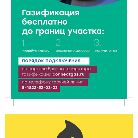
Более 40 миллионов на металлургию получил бизнес
Твери
8 Авг 2026 11:37
264
От теории до практики: в детских лагерях Тверской
области проходят «Дни безопасности»
8 Авг 2026 10:37
205
Арбуз без риска: на что обратить внимание при
покупке — советы Роскачества
8 Авг 2026 10:21
153
Виталий Королев рассказал о доступном спорте
для жителей Верхневолжья
8 Авг 2026 09:18
202
«Эстафету чемпионов» провели на площади