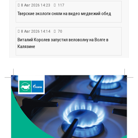
8 Авг 2026 14:23
117
Тверские экологи сняли на видео медвежий обед
8 Авг 2026 14:14
70
Виталий Королев запустил веловолну на Волге в
Калязине
8 Авг 2026 13:37
271
Чем удивит X Международный фестиваль «Калитка»
в 2026 году?
8 Авг 2026 12:37
203
Забыл вещи в транспорте? Рассказываем, что ждёт
пассажиров по новым правилам
8 Авг 2026 12:12
223