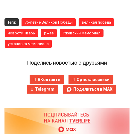
Теги:
75-летие Великой Победы
великая победа
новости Тверь
ржев
Ржевский мемориал
установка мемориала
Поделись новостью с друзьями
ВКонтакте
Одноклассники
Telegram
Поделиться в MAX