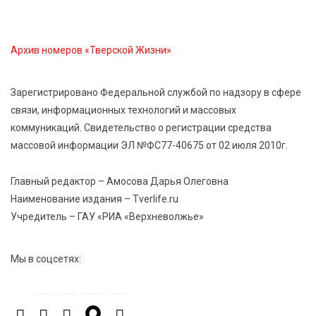
7 Авг 2026 20:02
381
Как питаться, чтобы мозг работал лучше:
рекомендации фитнес ‑ специалиста Александра
Архив номеров «Тверской Жизни»
Семина
Зарегистрировано Федеральной службой по надзору в сфере
7 Авг 2026 19:02
428
связи, информационных технологий и массовых
Ботанические лаборатории в школах: Тверская
коммуникаций. Свидетельство о регистрации средства
область запускает масштабный экопроект
массовой информации ЭЛ №ФС77-40675 от 02 июля 2010г.
7 Авг 2026 18:52
766
Главный редактор – Амосова Дарья Олеговна
В Ржеве чествовали работников строительной
Наименование издания – Tverlife.ru
отрасли
Учредитель – ГАУ «РИА «Верхневолжье»
7 Авг 2026 18:10
262
Мы в соцсетях:
Зарядка со стражем порядка объединила детей в
«Чайке»