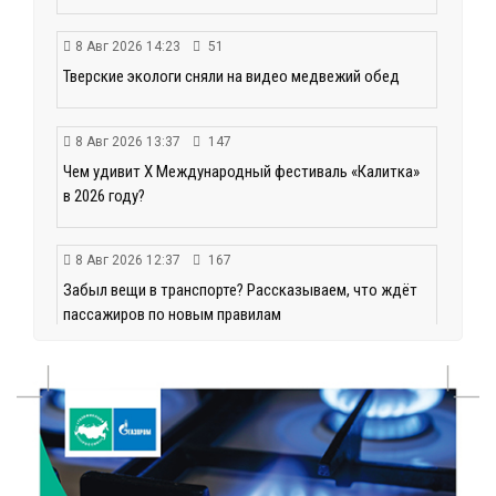
8 Авг 2026 14:23
51
Тверские экологи сняли на видео медвежий обед
8 Авг 2026 13:37
147
Чем удивит X Международный фестиваль «Калитка»
в 2026 году?
8 Авг 2026 12:37
167
Забыл вещи в транспорте? Рассказываем, что ждёт
пассажиров по новым правилам
8 Авг 2026 11:37
238
От теории до практики: в детских лагерях Тверской
области проходят «Дни безопасности»