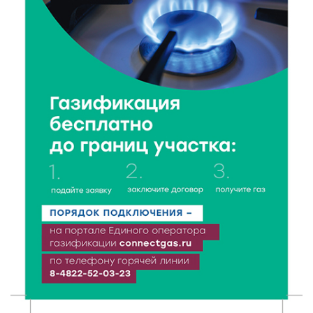
8 Авг 2026 10:37
162
Арбуз без риска: на что обратить внимание при
покупке — советы Роскачества
8 Авг 2026 09:18
160
«Эстафету чемпионов» провели на площади
Оленинского Дома культуры
8 Авг 2026 07:58
236
В Нелидово открылся бассейн
8 Авг 2026 05:02
245
В Тверской области провели Арбузный книжный
день
7 Авг 2026 23:02
315
В Тверской области стартовала четвертая смена: