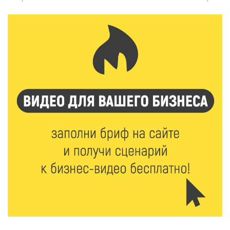
инспекторы ГИБДД напомнили школьникам
правила безопасности в автобусах
7 Авг 2026 22:32
329
Сотрудники УФСИН по Тверской области
поддержали Всероссийскую акцию ко Дню
физкультурника
7 Авг 2026 22:02
342
Новые правила РЖД: пассажиров начнут
информировать об изменениях маршрута в
цифровом формате
7 Авг 2026 21:02
463
Социальный фонд РФ представил актуальные
данные о численности пенсионеров