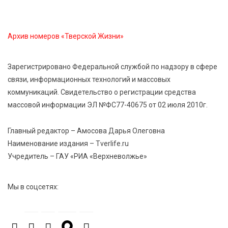
Голубев проверил школы и детсады Зубцова к 1
сентября
Архив номеров «Тверской Жизни»
6 Авг 2026 15:01
183
От Твери до Москвы: выставка художника
Зарегистрировано Федеральной службой по надзору в сфере
Владимира Васильева о героях СВО проходит в РГБ
связи, информационных технологий и массовых
коммуникаций. Свидетельство о регистрации средства
6 Авг 2026 14:55
154
массовой информации ЭЛ №ФС77-40675 от 02 июля 2010г.
В Твери создали соединения для кормовых
добавок, повышающие продуктивность
Главный редактор – Амосова Дарья Олеговна
сельхозживотных
Наименование издания – Tverlife.ru
Учредитель – ГАУ «РИА «Верхневолжье»
6 Авг 2026 14:01
191
Мультфильм своими руками: в Твери дети сняли
Мы в соцсетях:
ленту по мотивам басни «Карась»
6 Авг 2026 13:38
324