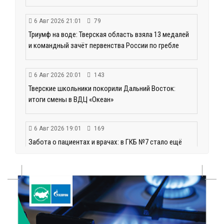
6 Авг 2026 21:01
79
Триумф на воде: Тверская область взяла 13 медалей
и командный зачёт первенства России по гребле
6 Авг 2026 20:01
143
Тверские школьники покорили Дальний Восток:
итоги смены в ВДЦ «Океан»
6 Авг 2026 19:01
169
Забота о пациентах и врачах: в ГКБ №7 стало ещё
комфортнее
6 Авг 2026 18:18
159
Большие деньги для большой модернизации
тверских заводов