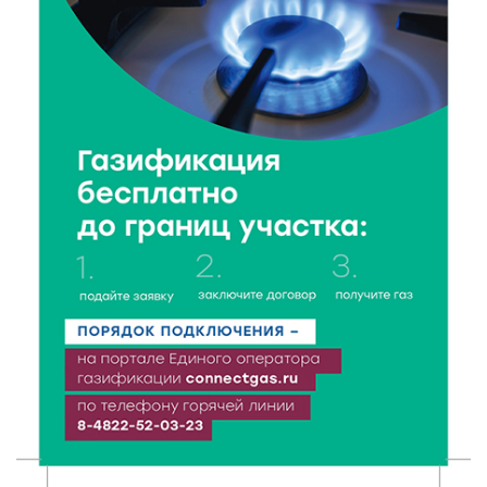
6 Авг 2026 18:01
124
«Дух больших побед»: глава спорткомитета оценил
состояние СШОР по гребле в Твери
6 Авг 2026 17:01
159
День рождения Светофора: в детском саду № 6
прошел необычный урок безопасности
6 Авг 2026 16:41
234
В Твери пройдёт дополнительный день приёма в
колледжи
6 Авг 2026 16:37
143
Исследование: ежемесячная смена категорий
кешбэка создает волны спроса