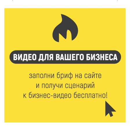
6 Авг 2026 16:28
231
Тверские «Романтики» покорили Витебск своей
хореографией
6 Авг 2026 16:08
299
Виталий Королев наградил строителей и
анонсировал новые проекты
6 Авг 2026 16:02
113
Объем выдачи ипотеки в России вырос на 38%
6 Авг 2026 16:01
152
Калининские футболисты представят Тверскую
область на всероссийском марафоне «Земля
спорта»
6 Авг 2026 15:48
353