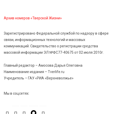
7 Авг 2026 13:32
204
Архив номеров «Тверской Жизни»
В Старице состоится бесплатный фестиваль
авиамоделей
Зарегистрировано Федеральной службой по надзору в сфере
связи, информационных технологий и массовых
7 Авг 2026 13:02
177
коммуникаций. Свидетельство о регистрации средства
Как уберечься от клещей: рекомендации
массовой информации ЭЛ №ФС77-40675 от 02 июля 2010г.
Роспотребнадзора и текущая статистика
Главный редактор – Амосова Дарья Олеговна
7 Авг 2026 12:36
231
Наименование издания – Tverlife.ru
От танцев до спорта: в Твери на семи площадках
Учредитель – ГАУ «РИА «Верхневолжье»
пройдут праздничные мероприятия
Мы в соцсетях:
7 Авг 2026 12:32
159
Маткапитал в деле: свыше 1900 тверских семей
оплатили образование детей в 2026 году