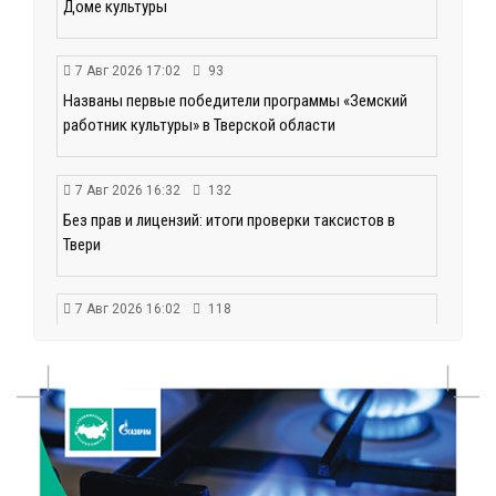
Доме культуры
7 Авг 2026 17:02
93
Названы первые победители программы «Земский
работник культуры» в Тверской области
7 Авг 2026 16:32
132
Без прав и лицензий: итоги проверки таксистов в
Твери
7 Авг 2026 16:02
118
Сладкая программа в Твери: дегустация мёда и
рассказ о жизни пчёл
7 Авг 2026 15:41
81
Открыт набор на программу амбассадоров для
студентов российских вузов