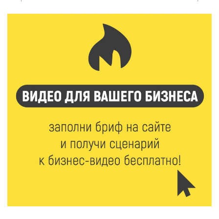
профессиональных спортсменов
7 Авг 2026 15:02
797
От звёздочек к чемпионам: в Твери отметили
заслуги тренеров и атлетов
7 Авг 2026 14:46
110
Медицина стала самым популярным направлением у
абитуриентов в 2026 году
7 Авг 2026 14:31
133
От сортировки мусора до жилья для ветеранов СВО:
Владимир Васильев посетил СНТ в Твери
7 Авг 2026 14:02
143
Владимир Васильев получил удостоверение
кандидата в депутаты Госдумы IX созыва