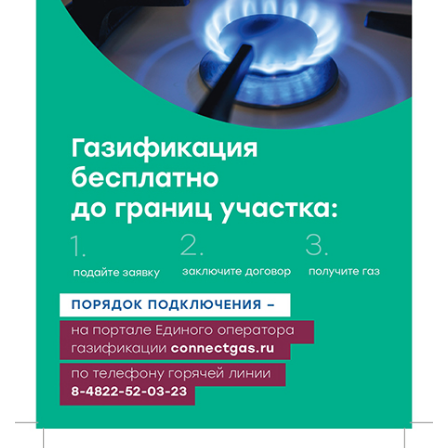
7 Авг 2026 15:37
75
Жителям Тверской области напомнили об
опасности домашних заготовок
7 Авг 2026 15:32
108
Золотой век “Горьковки”: как А. М. Кузнецова
изменила библиотечную жизнь Верхневолжья
7 Авг 2026 15:30
76
«Россети Центр» отремонтировали почти 270
трансформаторных подстанций и более 146 км ЛЭП
в Тверской области
7 Авг 2026 15:10
72
На Петербургском марафоне «Пушкин — Петербург»
появится новая беговая трасса для