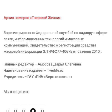
область на всероссийском марафоне «Земля
спорта»
Архив номеров «Тверской Жизни»
6 Авг 2026 15:48
396
Голубев проверил школы и детсады Зубцова к 1
Зарегистрировано Федеральной службой по надзору в сфере
сентября
связи, информационных технологий и массовых
коммуникаций. Свидетельство о регистрации средства
6 Авг 2026 15:01
225
массовой информации ЭЛ №ФС77-40675 от 02 июля 2010г.
От Твери до Москвы: выставка художника
Владимира Васильева о героях СВО проходит в РГБ
Главный редактор – Амосова Дарья Олеговна
Наименование издания – Tverlife.ru
Учредитель – ГАУ «РИА «Верхневолжье»
6 Авг 2026 14:55
181
В Твери создали соединения для кормовых
добавок, повышающие продуктивность
Мы в соцсетях:
сельхозживотных
6 Авг 2026 14:01
213