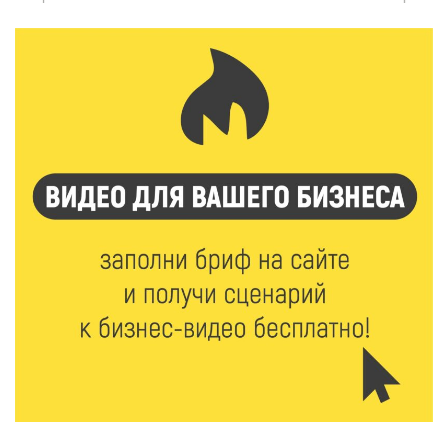
6 Авг 2026 16:37
186
Исследование: ежемесячная смена категорий
кешбэка создает волны спроса
6 Авг 2026 16:28
286
Тверские «Романтики» покорили Витебск своей
хореографией
6 Авг 2026 16:08
342
Виталий Королев наградил строителей и
анонсировал новые проекты
6 Авг 2026 16:02
126
Объем выдачи ипотеки в России вырос на 38%
6 Авг 2026 16:01
163
Калининские футболисты представят Тверскую