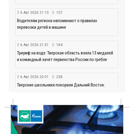
6 Авг 2026 21:15
157
Водителям региона напоминают о правилах
перевозки детей в машине
6 Авг 2026 21:01
184
Триумф на воде: Тверская область взяла 13 медалей
и командный зачёт первенства России по гребле
6 Авг 2026 20:01
238
Тверские школьники покорили Дальний Восток:
итоги смены в ВДЦ «Океан»
6 Авг 2026 19:01
221
Забота о пациентах и врачах: в ГКБ №7 стало ещё
комфортнее