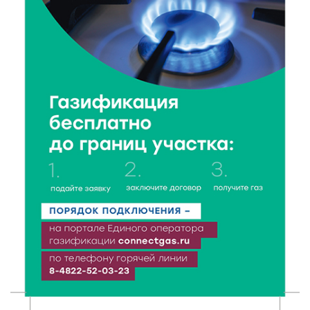
6 Авг 2026 18:18
213
Большие деньги для большой модернизации
тверских заводов
6 Авг 2026 18:01
148
«Дух больших побед»: глава спорткомитета оценил
состояние СШОР по гребле в Твери
6 Авг 2026 17:01
203
День рождения Светофора: в детском саду № 6
прошел необычный урок безопасности
6 Авг 2026 16:41
286
В Твери пройдёт дополнительный день приёма в
колледжи