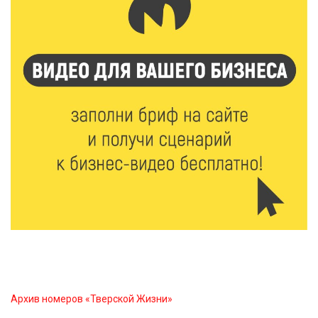
9 Авг 2026 09:19
535
Виталий Королев поблагодарил волонтёров-
медиков за их добрые сердца
8 Авг 2026 20:37
510
В Твери росгвардейцы отметили День
физкультурника турниром по настольному теннису
8 Авг 2026 19:37
558
Когда тренироваться в жару: тренер дал чёткие
рекомендации по безопасным занятиям на улице
8 Авг 2026 18:37
523
Дороги становятся лучше: в Калининском округе
продолжается масштабный ремонт
Архив номеров «Тверской Жизни»