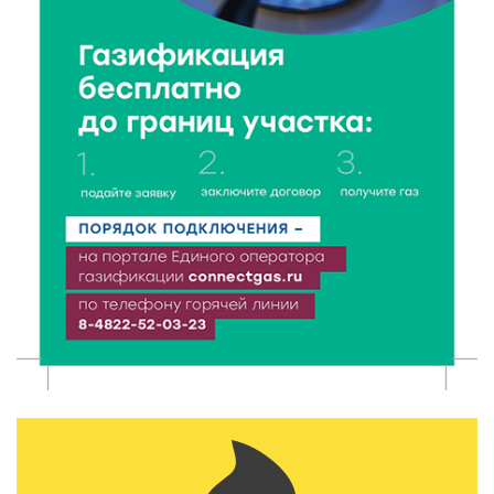
тонкости грудного вскармливания
9 Авг 2026 12:13
297
От проекта к проекту: в Твери самозанятость чаще
воспринимают как временную меру
9 Авг 2026 12:12
534
Бологовские школьники доказали чистоту воздуха
в парке
9 Авг 2026 11:13
277
Гигиена и безопасность: простые меры против
паразитарных заболеваний у детей
9 Авг 2026 10:10
1938
Тверские пенсионеры скажут «спасибо» интернету