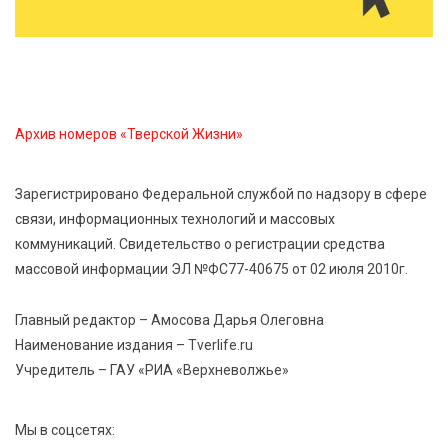
7 Авг 2026 15:32
302
Золотой век “Горьковки”: как А. М. Кузнецова
изменила библиотечную жизнь Верхневолжья
Архив номеров «Тверской Жизни»
7 Авг 2026 15:30
279
«Россети Центр» отремонтировали почти 270
трансформаторных подстанций и более 146 км ЛЭП
Зарегистрировано Федеральной службой по надзору в сфере
в Тверской области
связи, информационных технологий и массовых
коммуникаций. Свидетельство о регистрации средства
7 Авг 2026 15:10
261
массовой информации ЭЛ №ФС77-40675 от 02 июля 2010г.
На Петербургском марафоне «Пушкин — Петербург»
появится новая беговая трасса для
Главный редактор – Амосова Дарья Олеговна
профессиональных спортсменов
Наименование издания – Tverlife.ru
Учредитель – ГАУ «РИА «Верхневолжье»
7 Авг 2026 15:02
1107
От звёздочек к чемпионам: в Твери отметили
Мы в соцсетях:
заслуги тренеров и атлетов