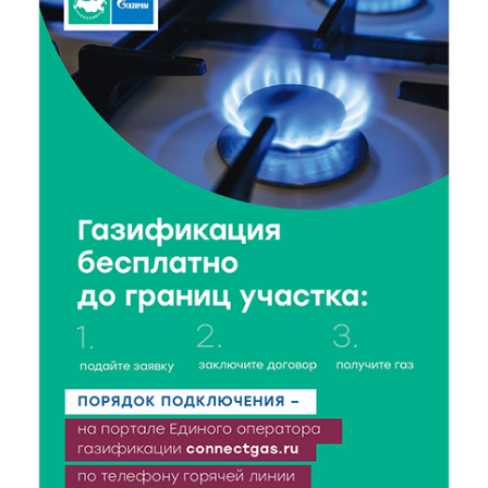
7 Авг 2026 18:10
144
Зарядка со стражем порядка объединила детей в
«Чайке»
7 Авг 2026 18:02
345
В Нило-Столобенской пустыни началась
реставрация фасада исторической
Крестовоздвиженской церкви
7 Авг 2026 18:01
232
День арбуза отметили ребята в Андреапольском
Доме культуры
7 Авг 2026 17:02
274
Названы первые победители программы «Земский
работник культуры» в Тверской области