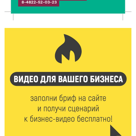
7 Авг 2026 16:32
467
Без прав и лицензий: итоги проверки таксистов в
Твери
7 Авг 2026 16:02
434
Сладкая программа в Твери: дегустация мёда и
рассказ о жизни пчёл
7 Авг 2026 15:41
234
Открыт набор на программу амбассадоров для
студентов российских вузов
7 Авг 2026 15:37
222
Жителям Тверской области напомнили об
опасности домашних заготовок