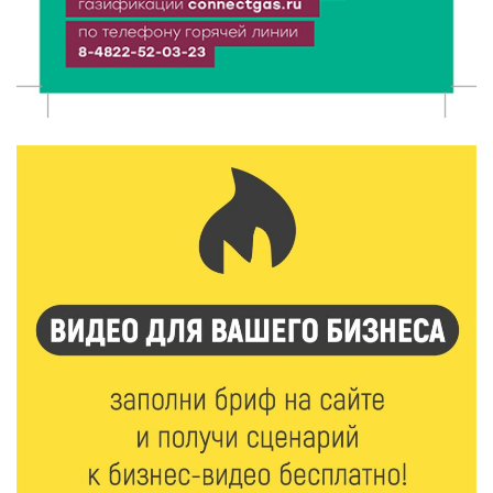
Виталий Королев наградил строителей и
анонсировал новые проекты
6 Авг 2026 16:02
126
Объем выдачи ипотеки в России вырос на 38%
6 Авг 2026 16:01
163
Калининские футболисты представят Тверскую
область на всероссийском марафоне «Земля
спорта»
6 Авг 2026 15:48
396
Голубев проверил школы и детсады Зубцова к 1
сентября
6 Авг 2026 15:01
225
От Твери до Москвы: выставка художника