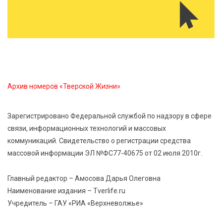
Владимира Васильева о героях СВО проходит в РГБ
6 Авг 2026 14:55
181
В Твери создали соединения для кормовых
добавок, повышающие продуктивность
сельхозживотных
Архив номеров «Тверской Жизни»
6 Авг 2026 14:01
213
Мультфильм своими руками: в Твери дети сняли
Зарегистрировано Федеральной службой по надзору в сфере
ленту по мотивам басни «Карась»
связи, информационных технологий и массовых
коммуникаций. Свидетельство о регистрации средства
6 Авг 2026 13:38
357
массовой информации ЭЛ №ФС77-40675 от 02 июля 2010г.
Виталий Королев: Тверская область станет
спортивной столицей России
Главный редактор – Амосова Дарья Олеговна
Наименование издания – Tverlife.ru
Учредитель – ГАУ «РИА «Верхневолжье»