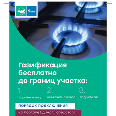
День рождения Светофора: в детском саду № 6
прошел необычный урок безопасности
6 Авг 2026 16:41
272
В Твери пройдёт дополнительный день приёма в
колледжи
6 Авг 2026 16:37
186
Исследование: ежемесячная смена категорий
кешбэка создает волны спроса
6 Авг 2026 16:28
286
Тверские «Романтики» покорили Витебск своей
хореографией
6 Авг 2026 16:08
342